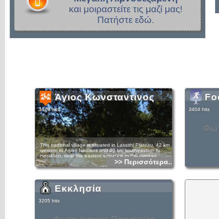
και μοιραστείτε τις μαζί μας!
Πατήστε εδώ.
Άγιος Κωνσταντίνος
Fo
3429 hits
3404 hits
Φωτ
This traditinal village is situated in Lassithi Plateau, 42 km
western to Agios Nikolaos and 90 km southeastern to
Heraklion, near the eastern entrance to the plateau.
>> Περισσότερα...
The village has been named after its church, dedicated to
Agios Konstantinos. It is an old village with many stone
made houses and old Byzantine churches, dating back at
Εκκλησία
least to the Venetian period, as it is evidenced by several
census of this period. Some surface archaeological finds, as
architectural parts, burial "pithoi" and some smaller items,
3205 hits
show that there was an ancient settlement in the area;
however, its exact place has not been detected so far.