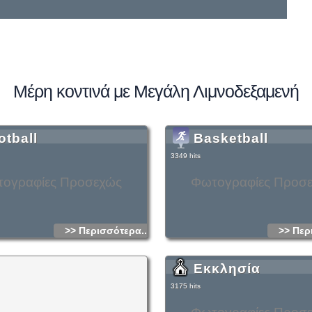
Μέρη κοντινά με Μεγάλη Λιμνοδεξαμενή
otball
Basketball
3349 hits
ογραφίες Προσεχώς
Φωτογραφίες Προσ
>> Περισσότερα...
>> Περ
Εκκλησία
3175 hits