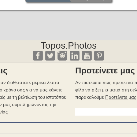
Topos.Photos
ις
Προτείνετε μας
αν διαθέτατατε μερικά λεπτά
Αν πιστεύετε πως πρέπει να π
ο χρόνο σας για να μας κάνετε
φίλο να ρίξει μια ματιά στη σε
κές με τη βελτίωση του ιστοτόπου
παρακαλούμε
Προτείνετε μας
ν μας συμπληρώνοντας την
νίας