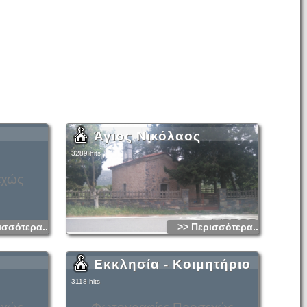
Άγιος Νικόλαος
3289 hits
εχώς
ισσότερα...
>> Περισσότερα...
Εκκλησία - Κοιμητήριο
3118 hits