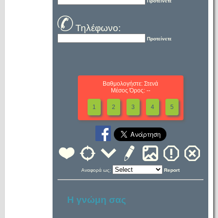
Προτείνετε
Τηλέφωνο:
Προτείνετε
Βαθμολογήστε: Στενά
Μέσος Όρος: --
1
2
3
4
5
Αναφορά ως:
Report
Η γνώμη σας