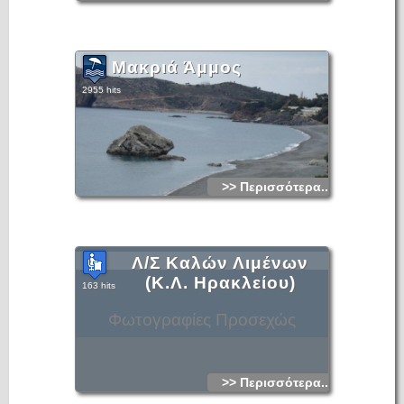
Μακριά Άμμος
2955 hits
>> Περισσότερα...
Λ/Σ Καλών Λιμένων
(Κ.Λ. Ηρακλείου)
163 hits
Φωτογραφίες Προσεχώς
>> Περισσότερα...