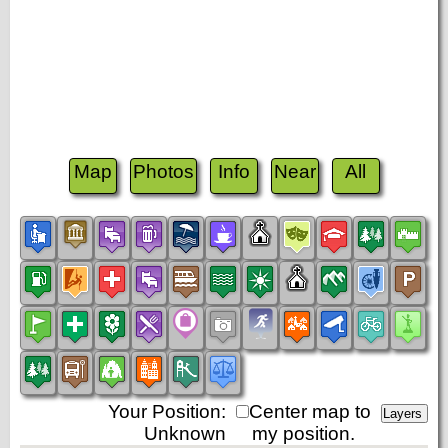
Map
Photos
Info
Near
All
Your Position:
Center map to
Unknown
my position.