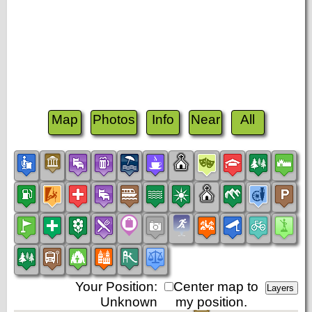
Map
Photos
Info
Near
All
Your Position:
Center map to
Unknown
my position.