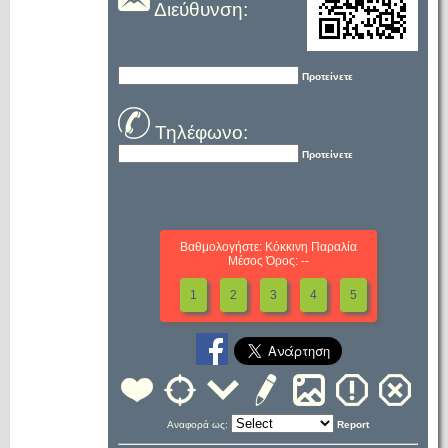
Διεύθυνση:
Προτείνετε
Τηλέφωνο:
Προτείνετε
Βαθμολογήστε: Κόκκινη Παραλία
Μέσος Όρος: --
1
2
3
4
5
Αναφορά ως:
Report