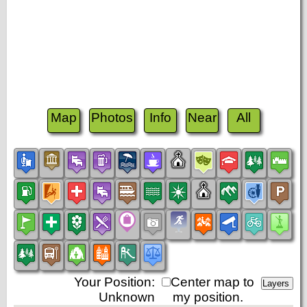
Map
Photos
Info
Near
All
Your Position:
Center map to
Unknown
my position.