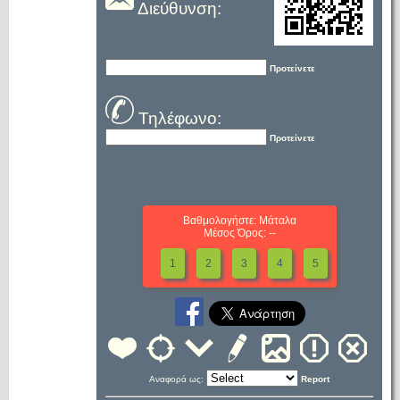
Διεύθυνση:
Προτείνετε
Τηλέφωνο:
Προτείνετε
Βαθμολογήστε: Μάταλα
Μέσος Όρος: --
1
2
3
4
5
Αναφορά ως:
Report