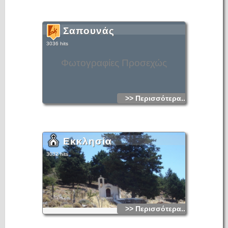
Σαπουνάς
3036 hits
Φωτογραφίες Προσεχώς
>> Περισσότερα...
Εκκλησία
3032 hits
>> Περισσότερα...