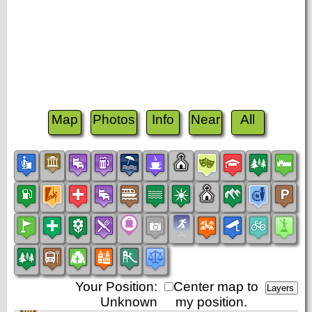
Map
Photos
Info
Near
All
Your Position:
Center map to
Unknown
my position.