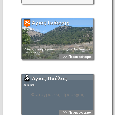
Άγιος Ιωάννης
3150 hits
Ο Άγιος Ιωάννης ευρίσκεται μετά το χωριό Αράδενα και είναι
μέσα σε δάσος.
>> Περισσότερα...
Άγιος Παύλος
3141 hits
Φωτογραφίες Προσεχώς
>> Περισσότερα...