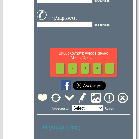
Προτείνετε
Τηλέφωνο:
Προτείνετε
Βαθμολογήστε: Άγιος Παύλος
Μέσος Όρος: --
1
2
3
4
5
Αναφορά ως:
Report
Η γνώμη σας