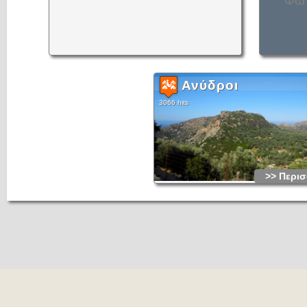
Φωτ
Ανύδροι
3066 hits
>> Περισ