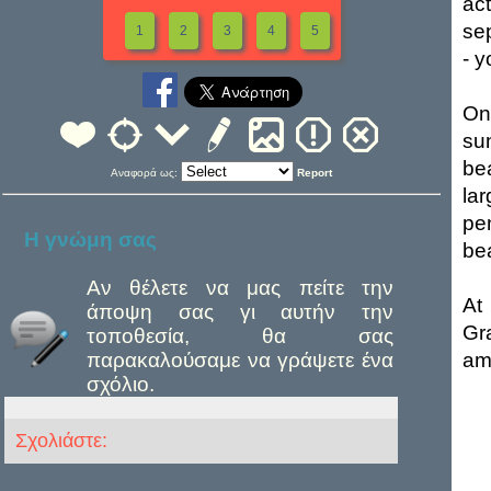
ac
se
1
2
3
4
5
- 
On
su
be
Αναφορά ως:
Report
la
pe
Η γνώμη σας
be
Αν θέλετε να μας πείτε την
At
άποψη σας γι αυτήν την
Gr
τοποθεσία, θα σας
παρακαλούσαμε να γράψετε ένα
am
σχόλιο.
Σχολιάστε: