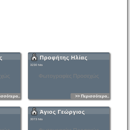
ς
Προφήτης Ηλίας
3230 hits
εχώς
Φωτογραφίες Προσεχώς
ισσότερα...
>> Περισσότερα...
Άγιος Γεώργιος
3073 hits