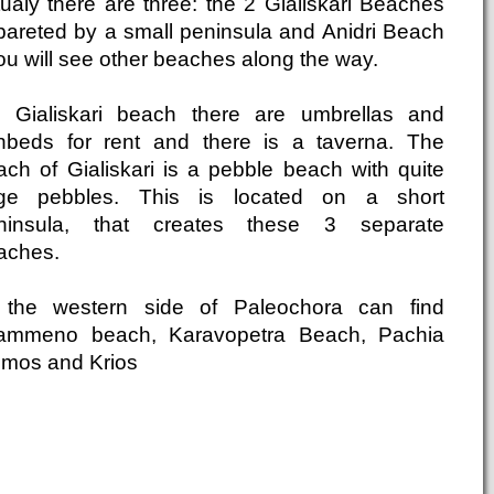
tualy there are three: the 2 Gialiskari Beaches
pareted by a small peninsula and Anidri Beach
you will see other beaches along the way.
 Gialiskari beach there are umbrellas and
nbeds for rent and there is a taverna. The
ach of Gialiskari is a pebble beach with quite
rge pebbles. This is located on a short
ninsula, that creates these 3 separate
aches.
 the western side of Paleochora can find
ammeno beach, Karavopetra Beach, Pachia
mos and Krios