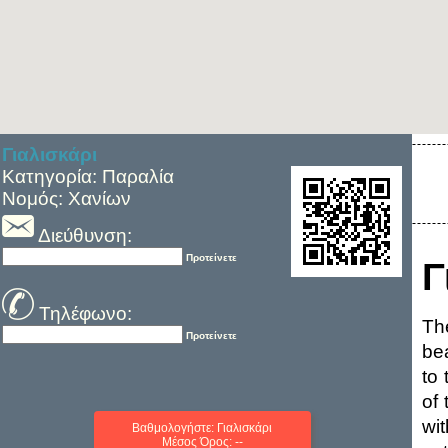
Γιαλισκάρι
Κατηγορία: Παραλία
Νομός: Χανίων
Διεύθυνση:
Προτείνετε
Γ
Τηλέφωνο:
Th
Προτείνετε
bea
to 
of 
wi
Βαθμολογήστε: Γιαλισκάρι
Μέσος Όρος: --