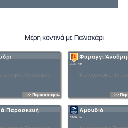
Μέρη κοντινά με Γιαλισκάρι
υδρι
Φαράγγι Άνυδρη
3231 hits
ογραφίες Προσεχώς
Φωτογραφίες Προσ
>> Περισσότερα...
>> Περ
ιά Παρασκευή
Αμουδιά
3109 hits