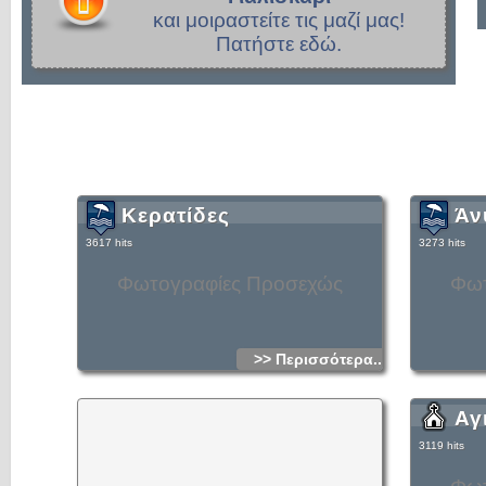
και μοιραστείτε τις μαζί μας!
Πατήστε εδώ.
Κερατίδες
Άν
3617 hits
3273 hits
Φωτογραφίες Προσεχώς
Φωτ
>> Περισσότερα...
Αγ
3119 hits