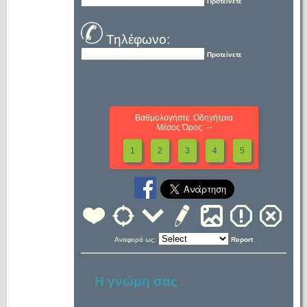
Προτείνετε
Τηλέφωνο:
Προτείνετε
Βαθμολογήστε: Οδηγήτρια
Μέσος Όρος: --
1
2
3
4
5
Αναφορά ως:
Report
Η γνώμη σας