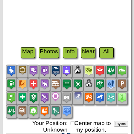
Map
Photos
Info
Near
All
Your Position:
Center map to
Unknown
my position.