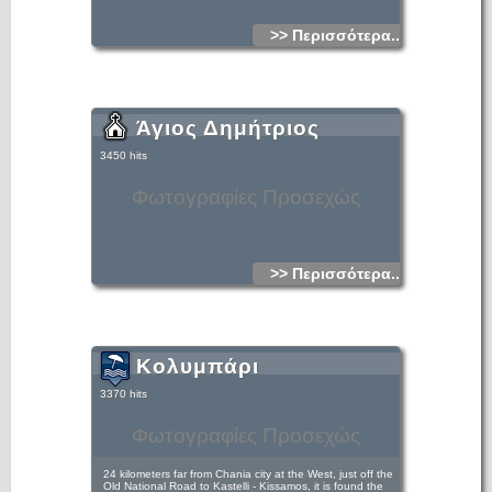
>> Περισσότερα...
Άγιος Δημήτριος
3450 hits
Φωτογραφίες Προσεχώς
>> Περισσότερα...
Κολυμπάρι
3370 hits
Φωτογραφίες Προσεχώς
24 kilometers far from Chania city at the West, just off the
Old National Road to Kastelli - Kissamos, it is found the