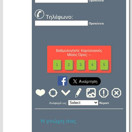
Προτείνετε
Τηλέφωνο:
Προτείνετε
Βαθμολογήστε: Καρτσινιανός
Μέσος Όρος: --
1
2
3
4
5
Αναφορά ως:
Report
Η γνώμη σας