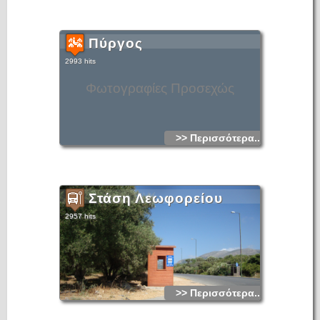
Πύργος
2993 hits
Φωτογραφίες Προσεχώς
>> Περισσότερα...
Στάση Λεωφορείου
2957 hits
>> Περισσότερα...