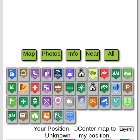
Map
Photos
Info
Near
All
Your Position:
Center map to
Unknown
my position.