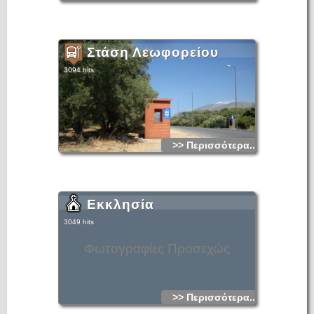
Στάση Λεωφορείου
3094 hits
>> Περισσότερα...
Εκκλησία
3049 hits
Φωτογραφίες Προσεχώς
>> Περισσότερα...