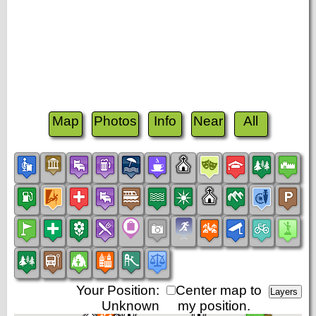
Map
Photos
Info
Near
All
Your Position:
Center map to
Unknown
my position.