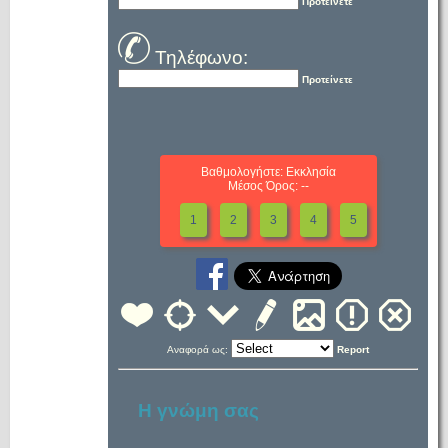
Προτείνετε
Τηλέφωνο:
Προτείνετε
Βαθμολογήστε: Εκκλησία
Μέσος Όρος: --
1
2
3
4
5
Αναφορά ως:
Report
Η γνώμη σας