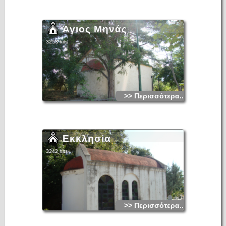
Άγιος Μηνάς
3253 hits
>> Περισσότερα...
Εκκλησία
3242 hits
>> Περισσότερα...