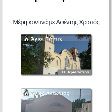
Μέρη κοντινά με Αφέντης Χριστός
Άγιοι Πάντες
3746 hits
>> Περισσότερα...
Άγιος Αντώνιος
3630 hits