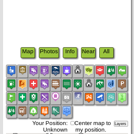
Map
Photos
Info
Near
All
Your Position:
Center map to
Unknown
my position.