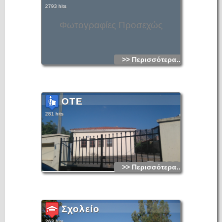
2793 hits
Φωτογραφίες Προσεχώς
>> Περισσότερα...
OTE
281 hits
>> Περισσότερα...
Σχολείο
263 hits