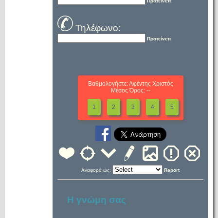
Προτείνετε
Τηλέφωνο:
Προτείνετε
Βαθμολογήστε: Αφέντης Χριστός
Μέσος Όρος: --
1
2
3
4
5
Αναφορά ως:
Report
Η γνώμη σας