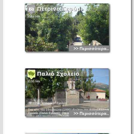
Πέτρινο Γεφύρι
3184 hits
>> Περισσότερα...
Παλιό Σχολείο
3130 hits
Το παλιό "Ελληνικό" Σχολείο
Στα τέλη του 19ου αιώνα (1890) ιδρύεται στο Αβδού Ελληνικό
>> Περισσότερα...
Σχολείο (Παλιό Σχολειό), στο οποίο φοίτησαν μαθητές όχι
μόνο από την επαρχία Πεδιάδας, αλλά και από ολόκληρο το
νομό Ηρακλείου. Πολλοί ήταν οι νέοι του χωριού που
μαθαίνοντας τα πρώτα τους γράμματα στο Ελληνικό Σχολείο,
συνέχισαν τις σπουδές τους σε ανώτερα εκπαιδευτικά
ιδρύματα. Αυτοί απετέλεσαν μια ομάδα πνευματικών
ανθρώπων που δέσποσαν στην πολιτική, κοινωνική και