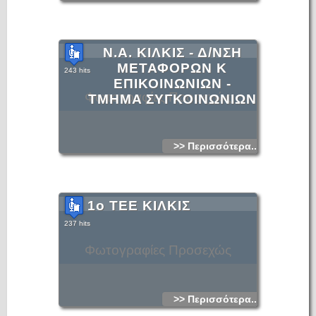
Ν.Α. ΚΙΛΚΙΣ - Δ/ΝΣΗ
ΜΕΤΑΦΟΡΩΝ Κ
243 hits
ΕΠΙΚΟΙΝΩΝΙΩΝ -
Φωτογραφίες Προσεχώς
TMHMA ΣΥΓΚΟΙΝΩΝΙΩΝ
>> Περισσότερα...
1ο ΤΕΕ ΚΙΛΚΙΣ
237 hits
Φωτογραφίες Προσεχώς
>> Περισσότερα...