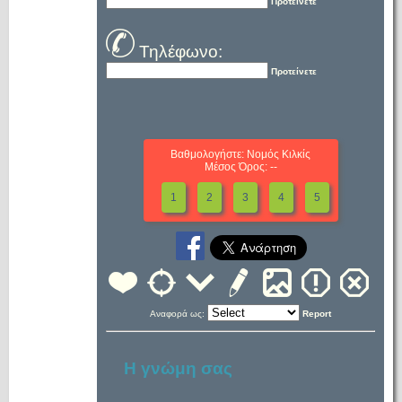
Προτείνετε
Τηλέφωνο:
Προτείνετε
Βαθμολογήστε: Νομός Κιλκίς
Μέσος Όρος: --
1
2
3
4
5
Αναφορά ως:
Report
Η γνώμη σας