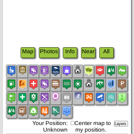
Map
Photos
Info
Near
All
Your Position:
Center map to
Unknown
my position.