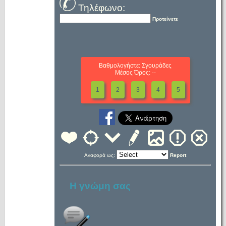
Τηλέφωνο:
Προτείνετε
Βαθμολογήστε: Σγουράδες
Μέσος Όρος: --
1
2
3
4
5
Αναφορά ως:
Report
Η γνώμη σας