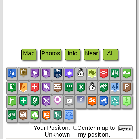
Map
Photos
Info
Near
All
Your Position:
Center map to
Unknown
my position.