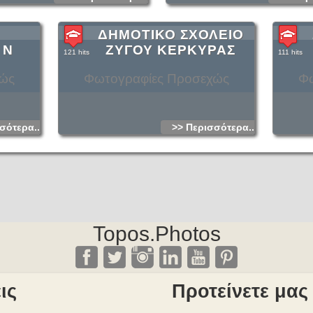
ΔΗΜΟΤΙΚΟ ΣΧΟΛΕΙΟ
 Ν
ΖΥΓΟΥ ΚΕΡΚΥΡΑΣ
121 hits
111 hits
χώς
Φωτογραφίες Προσεχώς
Φω
σότερα...
>> Περισσότερα...
Topos.Photos
ις
Προτείνετε μας