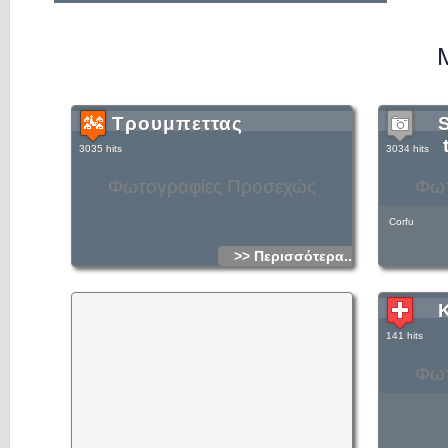
Μ
Τρουμπεττας
3035 hits
3034 hits
Φωτογραφίες Προσεχώς
Φωτ
Corfu
>> Περισσότερα...
141 hits
Φωτ