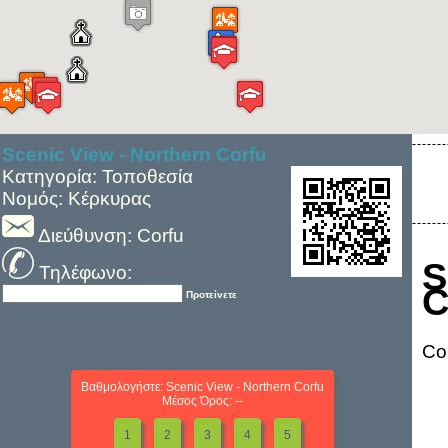
Scenic View - Northern Corfu
Κατηγορία: Τοποθεσία
Νομός: Κέρκυρας
Διεύθυνση: Corfu
S
Τηλέφωνο:
C
Προτείνετε
Co
Βαθμολογήστε: Scenic View - Northern Corfu
Μέσος Όρος: --
1
2
3
4
5