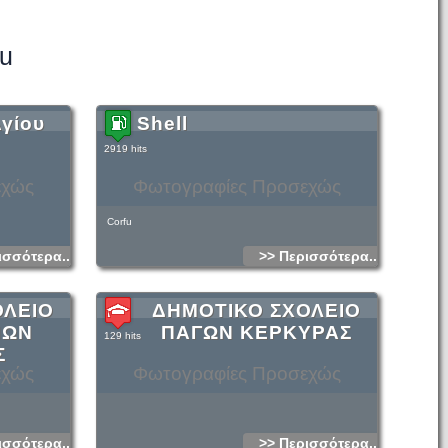
fu
Αγίου
Shell
2919 hits
εχώς
Φωτογραφίες Προσεχώς
Corfu
ισσότερα...
>> Περισσότερα...
ΟΛΕΙΟ
ΔΗΜΟΤΙΚΟ ΣΧΟΛΕΙΟ
ΠΩΝ
ΠΑΓΩΝ ΚΕΡΚΥΡΑΣ
129 hits
Σ
εχώς
Φωτογραφίες Προσεχώς
ισσότερα...
>> Περισσότερα...