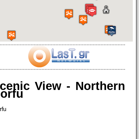
cenic View - Northern
orfu
rfu