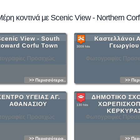
έρη κοντινά με Scenic View - Northern Cor
Scenic View - South
Καστελλάνοι 
toward Corfu Town
Γεωργίου
3009 hits
ογραφίες Προσεχώς
Φωτογραφίες Προσ
>> Περισσότερα...
>> Περ
ΚΕΝΤΡΟ ΥΓΕΙΑΣ ΑΓ.
ΔΗΜΟΤΙΚΟ ΣΧ
ΑΘΑΝΑΣΙΟΥ
ΧΩΡΕΠΙΣΚΟ
130 hits
ΚΕΡΚΥΡΑ
ογραφίες Προσεχώς
Φωτογραφίες Προσ
>> Περισσότερα...
>> Περ