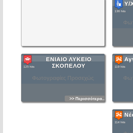
Υ/
136 hits
Φωτ
ΕΝΙΑΙΟ ΛΥΚΕΙΟ
Αγ
ΣΚΟΠΕΛΟΥ
125 hits
119 hits
Φωτογραφίες Προσεχώς
Φωτ
>> Περισσότερα...
Νέ
114 hits