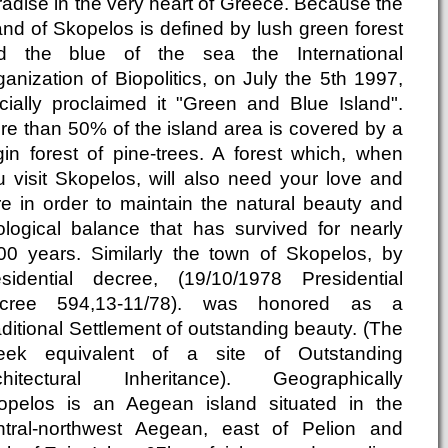
radise in the very heart of Greece. Because the
and of Skopelos is defined by lush green forest
d the blue of the sea the International
anization of Biopolitics, on July the 5th 1997,
ficially proclaimed it "Green and Blue Island".
re than 50% of the island area is covered by a
rgin forest of pine-trees. A forest which, when
u visit Skopelos, will also need your love and
re in order to maintain the natural beauty and
ological balance that has survived for nearly
00 years. Similarly the town of Skopelos, by
esidential decree, (19/10/1978 Presidential
cree 594,13-11/78). was honored as a
ditional Settlement of outstanding beauty. (The
eek equivalent of a site of Outstanding
chitectural Inheritance). Geographically
opelos is an Aegean island situated in the
ntral-northwest Aegean, east of Pelion and