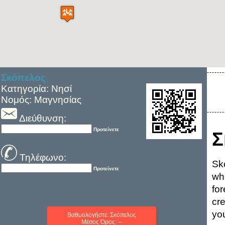
Σκόπελος
Κατηγορία: Νησί
Νομός: Μαγνησίας
Διεύθυνση:
Προτείνετε
Σ
Τηλέφωνο:
Sk
Προτείνετε
wh
fo
cr
you
Βαθμολογήστε: Σκόπελος
Μέσος Όρος: --