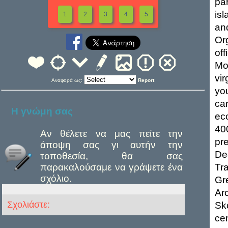
pa
isl
1
2
3
4
5
an
Org
of
Mo
vi
Αναφορά ως:
Report
yo
ca
Η γνώμη σας
ec
40
Αν θέλετε να μας πείτε την
pr
άποψη σας γι αυτήν την
De
τοποθεσία, θα σας
παρακαλούσαμε να γράψετε ένα
Tra
σχόλιο.
Gr
Ar
Σχολιάστε:
Sk
ce