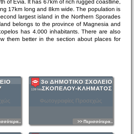
th of Evia. It has 67km of rich rugged coastline,
ing 17km long and 8km wide. The population is
second largest island in the Northern Sporades
sland belongs to the province of Magnesia and
kopelos has 4.000 inhabitants. There are also
ow them better in the section about places for
ΕΙΟ
3ο ΔΗΜΟΤΙΚΟ ΣΧΟΛΕΙΟ
Υ
ΣΚΟΠΕΛΟΥ-ΚΛΗΜΑΤΟΣ
139 hits
εχώς
Φωτογραφίες Προσεχώς
ισσότερα...
>> Περισσότερα...