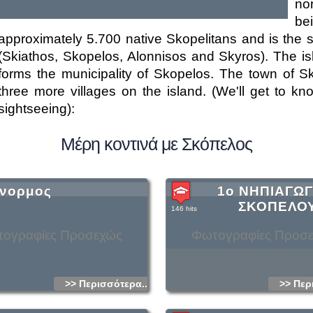
nor
be
approximately 5.700 native Skopelitans and is the 
(Skiathos, Skopelos, Alonnisos and Skyros). The i
forms the municipality of Skopelos. The town of S
three more villages on the island. (We'll get to kn
sightseeing):
Μέρη κοντινά με Σκόπελος
νορμος
1ο ΝΗΠΙΑΓΩΓ
ΣΚΟΠΕΛΟ
146 hits
ογραφίες Προσεχώς
Φωτογραφίες Προσ
>> Περισσότερα...
>> Περ