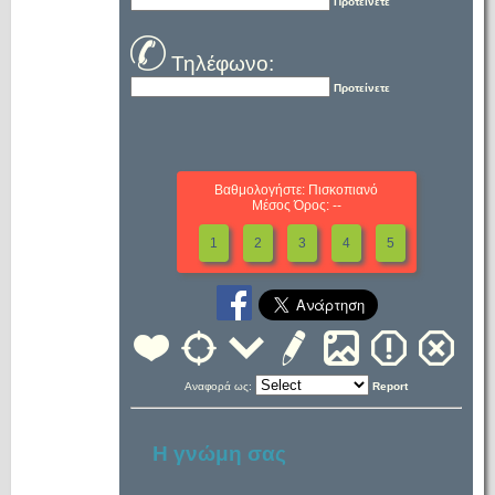
Προτείνετε
Τηλέφωνο:
Προτείνετε
Βαθμολογήστε: Πισκοπιανό
Μέσος Όρος: --
1
2
3
4
5
Αναφορά ως:
Report
Η γνώμη σας