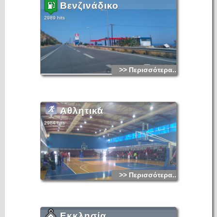
Βενζινάδικο
2989 hits
>> Περισσότερα...
Αθλητικά
2984 hits
>> Περισσότερα...
Εκκλησία