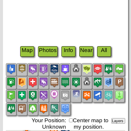
Map
Photos
Info
Near
All
Your Position:
Center map to
Unknown
my position.