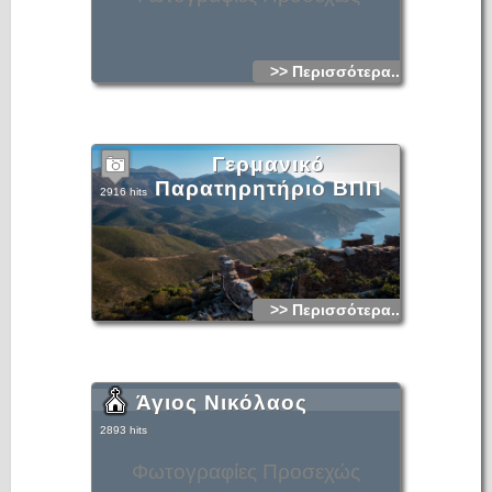
>> Περισσότερα...
Γερμανικό
Παρατηρητήριο ΒΠΠ
2916 hits
>> Περισσότερα...
Άγιος Νικόλαος
2893 hits
Φωτογραφίες Προσεχώς