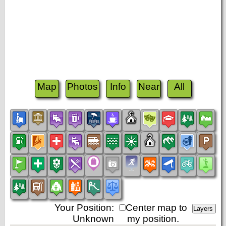
Map
Photos
Info
Near
All
Your Position:
Center map to
Unknown
my position.