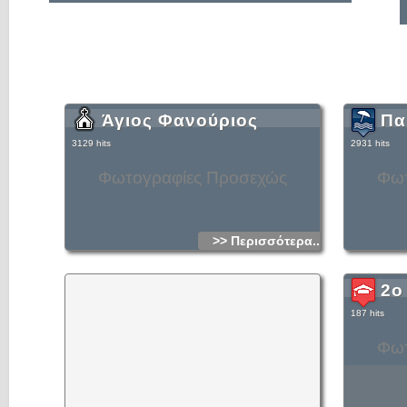
Άγιος Φανούριος
Πα
3129 hits
2931 hits
Φωτογραφίες Προσεχώς
Φωτ
>> Περισσότερα...
2ο
187 hits
Φωτ