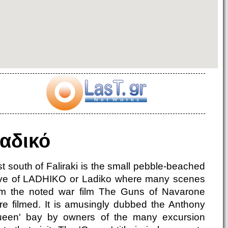
αδικό
t south of Faliraki is the small pebble-beached
ve of LADHIKO or Ladiko where many scenes
om the noted war film The Guns of Navarone
re filmed. It is amusingly dubbed the Anthony
ueen' bay by owners of the many excursion