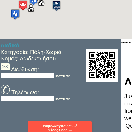
Λαδικό
Κατηγορία: Πόλη-Χωριό
Νομός: Δωδεκανήσου
Διεύθυνση:
Προτείνετε
Λ
Τηλέφωνο:
Jus
Προτείνετε
co
fr
we
'Q
Βαθμολογήστε: Λαδικό
Μέσος Όρος: --