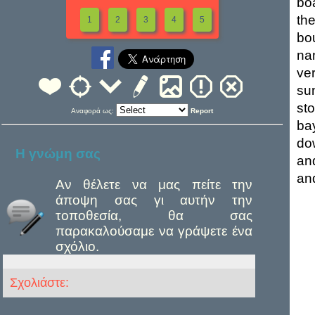
boa
th
1
2
3
4
5
bo
na
ver
su
sto
Αναφορά ως:
Report
ba
do
Η γνώμη σας
an
an
Αν θέλετε να μας πείτε την
άποψη σας γι αυτήν την
τοποθεσία, θα σας
παρακαλούσαμε να γράψετε ένα
σχόλιο.
Σχολιάστε: