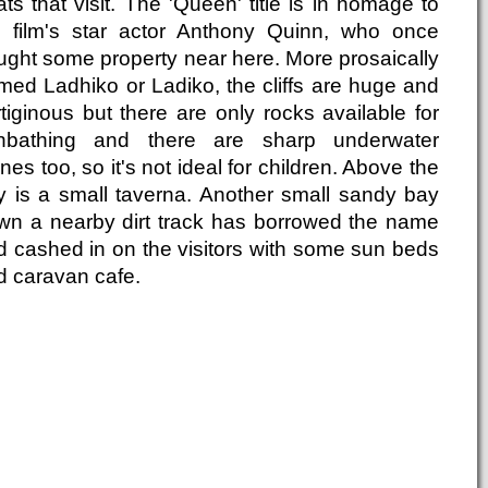
ts that visit. The 'Queen' title is in homage to
e film's star actor Anthony Quinn, who once
ught some property near here. More prosaically
med Ladhiko or Ladiko, the cliffs are huge and
tiginous but there are only rocks available for
nbathing and there are sharp underwater
nes too, so it's not ideal for children. Above the
y is a small taverna. Another small sandy bay
wn a nearby dirt track has borrowed the name
d cashed in on the visitors with some sun beds
d caravan cafe.