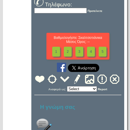
Τηλέφωνο:
Προτείνετε
Βαθμολογήστε: Σκαλτσοτιάνικα
Μέσος Όρος: --
1
2
3
4
5
Αναφορά ως:
Report
Η γνώμη σας