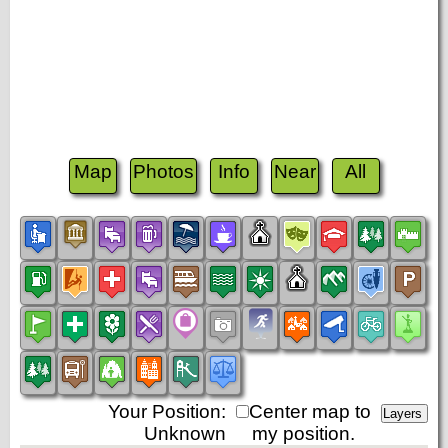
Map
Photos
Info
Near
All
Your Position:
Center map to
Unknown
my position.