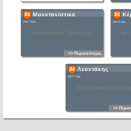
Μουντανίστικα
Κέ
2917 hits
2915 hits
Φωτογραφίες Προσεχώς
Φωτ
>> Περισσότερα...
Λεοντάκης
2877 hits
Φωτογραφίες Προσε
>> Περισ