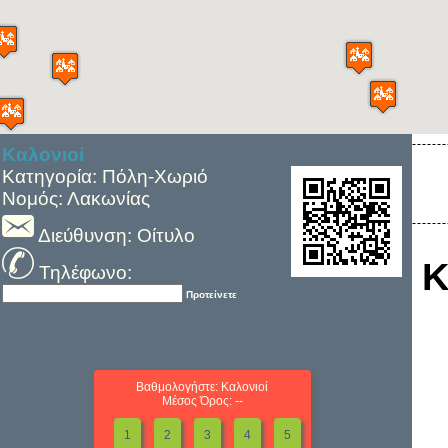
Καλονιοί
Κατηγορία: Πόλη-Χωριό
Νομός: Λακωνίας
Διεύθυνση: Οίτυλο
Κ
Τηλέφωνο:
Προτείνετε
Βαθμολογήστε: Καλονιοί
Μέσος Όρος: --
1
2
3
4
5