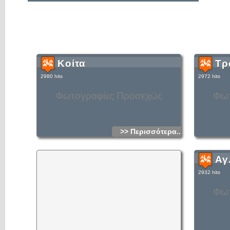
Κοίτα
Τρ
2980 hits
2972 hits
Φωτογραφίες Προσεχώς
Φωτ
>> Περισσότερα...
Αγ
2932 hits
Φωτ