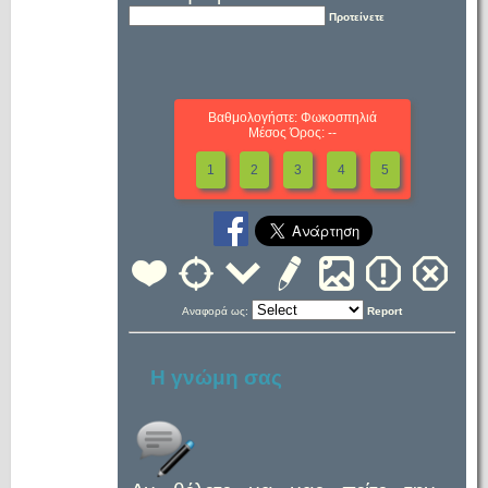
Προτείνετε
Βαθμολογήστε: Φωκοσπηλιά
Μέσος Όρος: --
1
2
3
4
5
Αναφορά ως:
Report
Η γνώμη σας