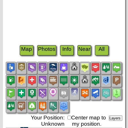
Map
Photos
Info
Near
All
Your Position:
Center map to
Unknown
my position.