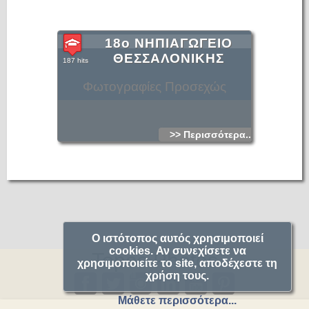
18ο ΝΗΠΙΑΓΩΓΕΙΟ
ΘΕΣΣΑΛΟΝΙΚΗΣ
187 hits
Φωτογραφίες Προσεχώς
>> Περισσότερα...
Ο ιστότοπος αυτός χρησιμοποιεί
cookies. Αν συνεχίσετε να
Topos.Photos
χρησιμοποιείτε το site, αποδέχεστε τη
χρήση τους.
Μάθετε περισσότερα...