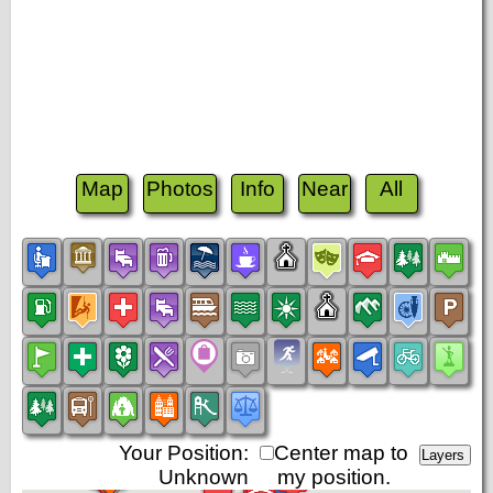
Map
Photos
Info
Near
All
Your Position:
Center map to
Unknown
my position.