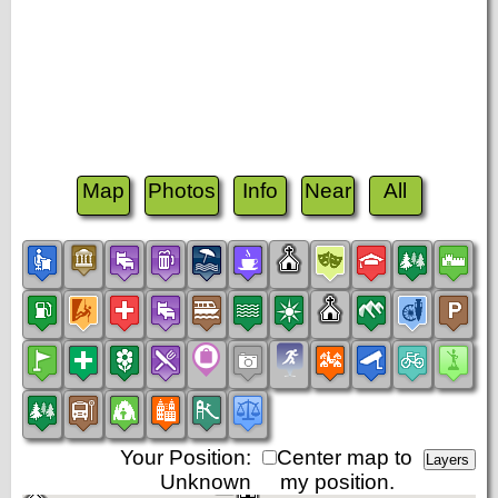
Map
Photos
Info
Near
All
Your Position:
Center map to
Unknown
my position.