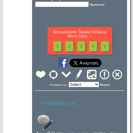
Προτείνετε
Βαθμολογήστε: Πύργος Καβάλου
Μέσος Όρος: --
1
2
3
4
5
Αναφορά ως:
Report
Η γνώμη σας