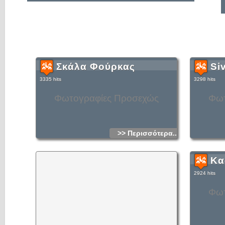
Σκάλα Φούρκας
Siv
3335 hits
3298 hits
Φωτογραφίες Προσεχώς
Φωτ
>> Περισσότερα...
Κα
2924 hits
Φωτ