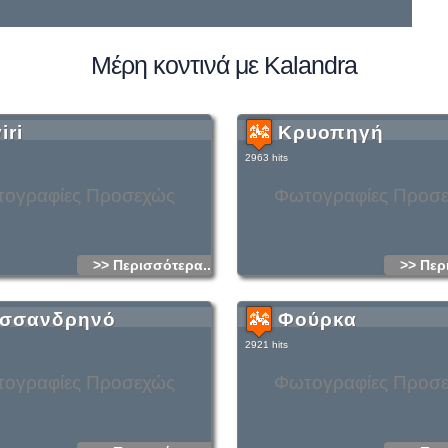
Μέρη κοντινά με Kalandra
iri
Κρυοπηγή
2963 hits
ογραφίες Προσεχώς
Φωτογραφίες Προσ
>> Περισσότερα...
>> Περ
σσανδρηνό
Φούρκα
2921 hits
ογραφίες Προσεχώς
Φωτογραφίες Προσ