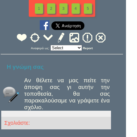
1
2
3
4
5
Αναφορά ως:
Report
Η γνώμη σας
Αν θέλετε να μας πείτε την
άποψη σας γι αυτήν την
τοποθεσία, θα σας
παρακαλούσαμε να γράψετε ένα
σχόλιο.
Σχολιάστε: