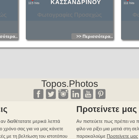
ΚΑΣΣΑΝΔΡΙΝΟΥ
115 hits
111 hits
χώς
Φωτογραφίες Προσεχώς
Φω
σότερα...
>> Περισσότερα...
Topos.Photos
ις
Προτείνετε μας
αν διαθέτατατε μερικά λεπτά
Αν πιστεύετε πως πρέπει να π
ο χρόνο σας για να μας κάνετε
φίλο να ρίξει μια ματιά στη σε
κές με τη βελτίωση του ιστοτόπου
παρακαλούμε
Προτείνετε μας