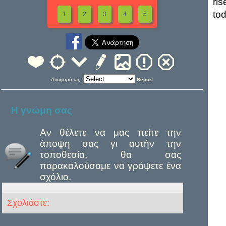
ri
tod
1
2
3
4
5
Αναφορά ως:
Report
Η γνώμη σας
Αν θέλετε να μας πείτε την
άποψη σας γι αυτήν την
τοποθεσία, θα σας
παρακαλούσαμε να γράψετε ένα
σχόλιο.
Σχολιάστε: