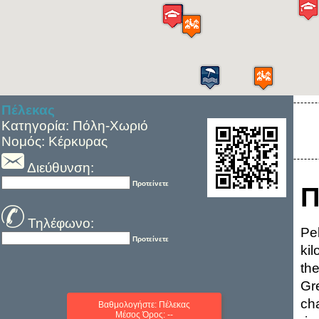
Πέλεκας
Κατηγορία: Πόλη-Χωριό
Νομός: Κέρκυρας
Διεύθυνση:
Προτείνετε
Π
Τηλέφωνο:
Pe
Προτείνετε
ki
the
Gre
cha
Βαθμολογήστε: Πέλεκας
Μέσος Όρος: --