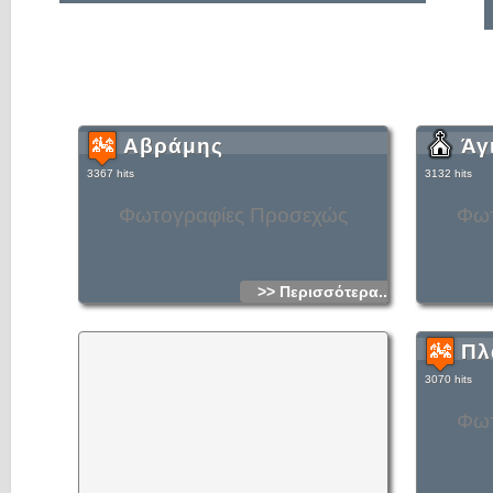
Αβράμης
Άγ
3367 hits
3132 hits
Φωτογραφίες Προσεχώς
Φωτ
>> Περισσότερα...
Πλ
3070 hits
Φωτ