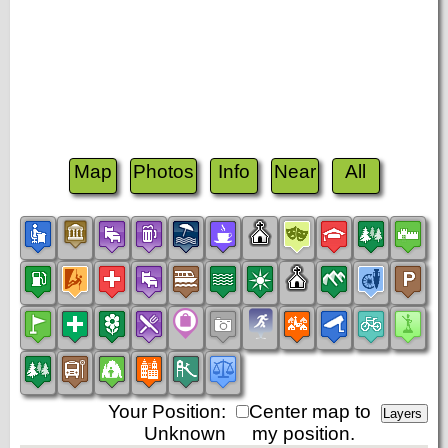
Map
Photos
Info
Near
All
Your Position:
Center map to
Unknown
my position.