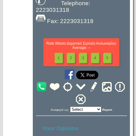
Telephone:
2223031318
Fax: 2223031318
Rate 8θεσιο Δημοτικό Σχολείο Αυλωναρίου
Average: --
1
2
3
4
5
Αναφορά ως:
Report
Your Opinion