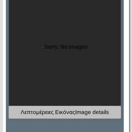
Sorry. No images
Λεπτομέρειες ΕικόναςImage details