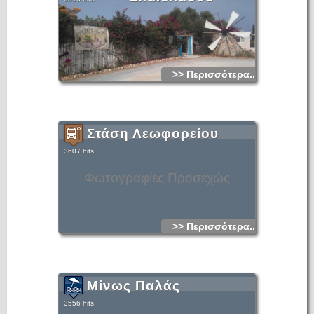
>> Περισσότερα...
Στάση Λεωφορείου
3607 hits
Φωτογραφίες Προσεχώς
>> Περισσότερα...
Μίνως Παλάς
3556 hits