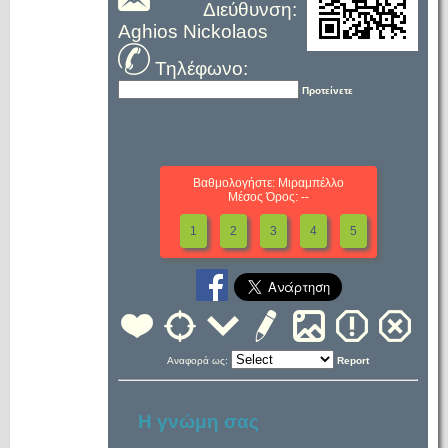
Διεύθυνση:
Aghios Nickolaos
Τηλέφωνο:
Προτείνετε
Βαθμολογήστε: Μιραμπέλλο
Μέσος Όρος: --
1
2
3
4
5
Αναφορά ως:
Report
Η γνώμη σας