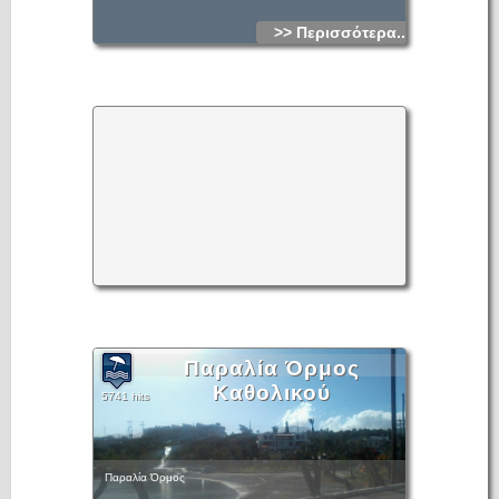
>> Περισσότερα...
Παραλία Όρμος
Καθολικού
5741 hits
Παραλία Όρμος