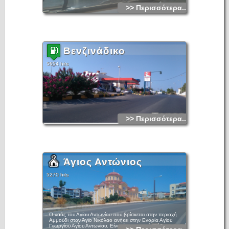
>> Περισσότερα...
Βενζινάδικο
5654 hits
>> Περισσότερα...
Άγιος Αντώνιος
5270 hits
Ο ναός του Αγίου Αντωνίου που βρίσκεται στην περιοχή
Αμμούδι στον Άγιο Νικόλαο ανήκει στην Ενορία Αγίου
Γεωργίου Αγίου Αντωνίου. Είναι ένας σχετικά νεόδμητος ναός