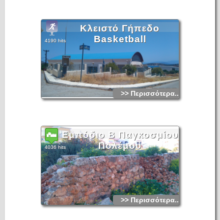
Κλειστό Γήπεδο
Basketball
4190 hits
>> Περισσότερα...
Εμπόδιο Β Παγκοσμίου
Πολέμου
4036 hits
>> Περισσότερα...