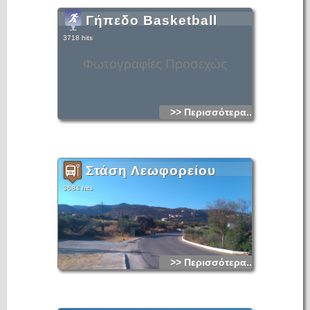
Γήπεδο Basketball
3718 hits
Φωτογραφίες Προσεχώς
>> Περισσότερα...
Στάση Λεωφορείου
3684 hits
>> Περισσότερα...