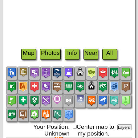
Map
Photos
Info
Near
All
Your Position:
Center map to
Unknown
my position.