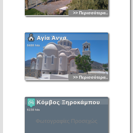
>> Περισσότερα...
Αγία Άννα
6488 hits
>> Περισσότερα...
Κόμβος Ξηροκάμπου
6158 hits
Φωτογραφίες Προσεχώς