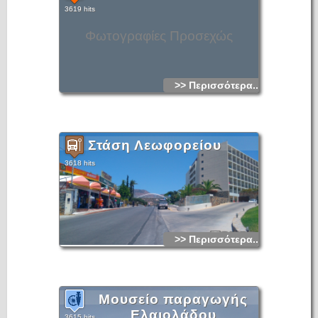
3619 hits
Φωτογραφίες Προσεχώς
>> Περισσότερα...
Στάση Λεωφορείου
3618 hits
>> Περισσότερα...
Μουσείο παραγωγής
Ελαιολάδου
3615 hits