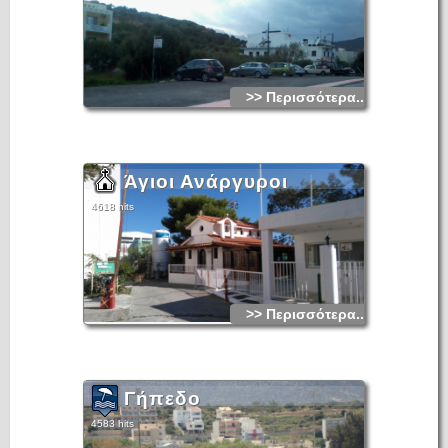
>> Περισσότερα...
Άγιοι Ανάργυροι
4618 hits
>> Περισσότερα...
Γήπεδο
4583 hits