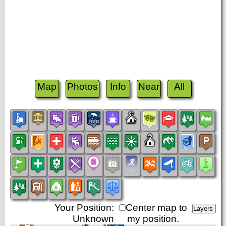
Map
Photos
Info
Near
All
Your Position:
Center map to
Unknown
my position.