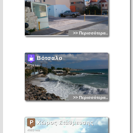
4739 hits
>> Περισσότερα...
Βότσαλο
4728 hits
>> Περισσότερα...
Χώρος Στάθμευσης
4683 hits