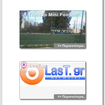
Γήπεδο Mini Football
5350 hits
>> Περισσότερα...
LasT.gr
5316 hits
>> Περισσότερα...