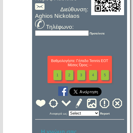
Διεύθυνση:
Aghios Nickolaos
Τηλέφωνο:
Προτείνετε
Βαθμολογήστε: Γήπεδο Tennis EOT
Μέσος Όρος: --
1
2
3
4
5
Αναφορά ως:
Report
Η γνώμη σας