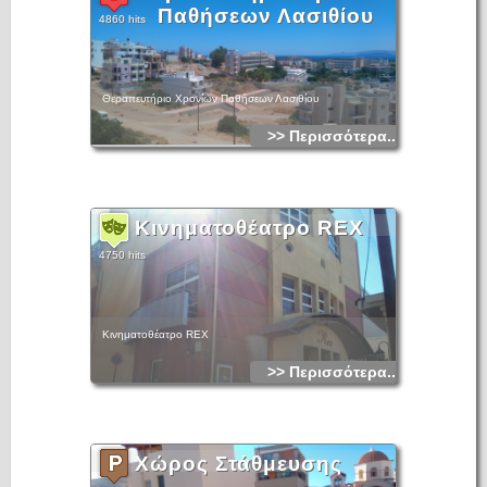
Παθήσεων Λασιθίου
4860 hits
Θεραπευτήριο Χρονίων Παθήσεων Λασιθίου
>> Περισσότερα...
Κινηματοθέατρο REX
4750 hits
Κινηματοθέατρο REX
>> Περισσότερα...
Χώρος Στάθμευσης