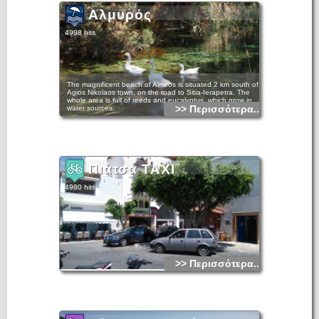
Αλμυρός
4998 hits
The magnificent beach of Almiros is situated 2 km south of
Agios Nikolaos town, on the road to Sitia-Ierapetra. The
whole area is full of reeds and eucalyptus, which grow in
>> Περισσότερα...
water sources.
There you can enjoy swimming and the rich flora and fauna
of the region. Almiros is one of the most important wetlands
in Greece.
Πιάτσα TAXI
4980 hits
>> Περισσότερα...