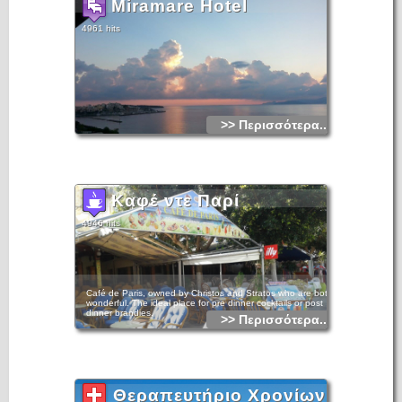
Miramare Hotel
4961 hits
>> Περισσότερα...
Καφέ ντε Παρί
4946 hits
Café de Paris, owned by Christos and Stratos who are both
wonderful. The ideal place for pre dinner cocktails or post
dinner brandies.
>> Περισσότερα...
Θεραπευτήριο Χρονίων