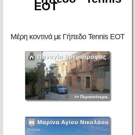
EOT
Μέρη κοντινά με Γήπεδο Tennis EOT
Παναγία Βρεφοτρόφος
9548 hits
>> Περισσότερα...
Μαρίνα Αγίου Νικολάου
9534 hits