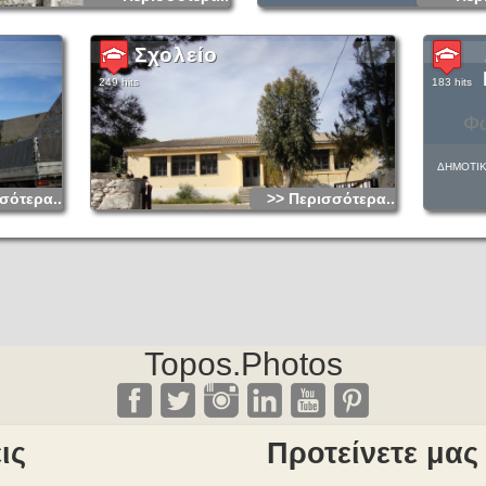
Σχολείο
249 hits
183 hits
Φω
ΔΗΜΟΤΙ
σότερα...
>> Περισσότερα...
Topos.Photos
ις
Προτείνετε μας