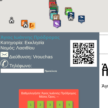
Άγιος Ιωάννης Πρόδρομος
Κατηγορία: Εκκλησία
Νομός: Λασιθίου
Διεύθυνση: Vrouchas
Τηλέφωνο:
Π
Προτείνετε
Άγ
Βαθμολογήστε: Άγιος Ιωάννης Πρόδρομος
Μέσος Όρος: --
1
2
3
4
5