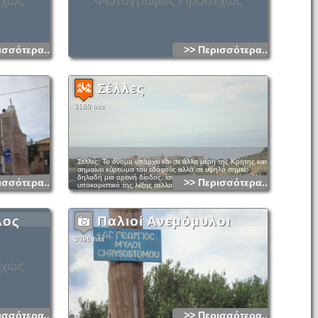
εχώς
Φωτογραφίες Προσεχώς
ισσότερα...
>> Περισσότερα...
Σέλλες
3160 hits
Σέλλες: Το όνομα υπάρχει και σε άλλα μέρη της Κρήτης και
σημαίνει κύρτωμα του εδάφους αλλά σε υψηλό σημείο
δηλαδή μια ορεινή δίοδος, ίσως από το μεσαιωνικό σελλίον,
ισσότερα...
>> Περισσότερα...
υποκοριστικό της λέξης σέλλα. Απογράφεται σαν Σέλλαις το
1881 με πληθυσμό 252 κατοίκους και ανήκε στο Δήμο
Φουρνής και αργότερα στην κοινότητα του Λούμα
λος
Παλιοί Ανεμόμυλοι
3096 hits
εχώς
ισσότερα...
>> Περισσότερα...