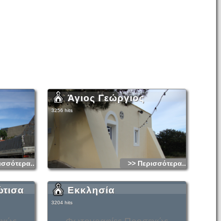
Άγιος Γεώργιος
3256 hits
ισσότερα...
>> Περισσότερα...
ώτισα
Εκκλησία
3204 hits