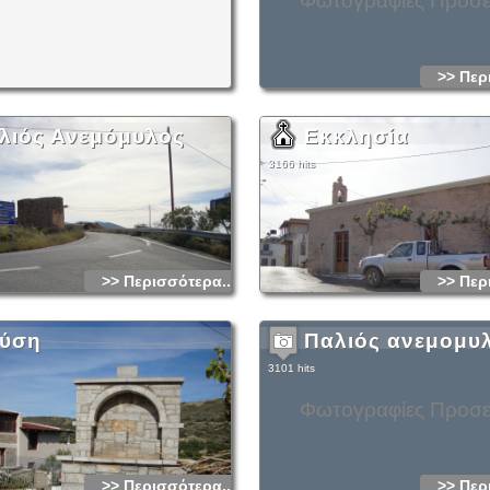
Φωτογραφίες Προσ
>> Περ
λιός Ανεμόμυλος
Εκκλησία
3166 hits
>> Περισσότερα...
>> Περ
ύση
Παλιός ανεμομυ
3101 hits
Φωτογραφίες Προσ
>> Περισσότερα...
>> Περ