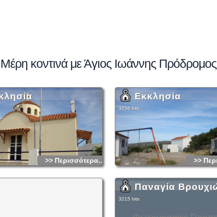
Μέρη κοντινά με Άγιος Ιωάννης Πρόδρομος
κλησία
Εκκλησία
3256 hits
>> Περισσότερα...
>> Περ
Παναγία Βρουχι
3215 hits