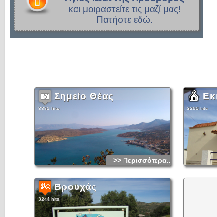
και μοιραστείτε τις μαζί μας!
Πατήστε εδώ.
Σημείο Θέας
Εκ
3381 hits
3295 hits
>> Περισσότερα...
Βρουχάς
3244 hits