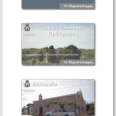
>> Περισσότερα...
Άγιος Ιωάννης
Πρόδρομος
3188 hits
Άγιος Ιωάννης Πρόδρομος στα παχιά κεράτια
>> Περισσότερα...
Εκκλησία
3166 hits