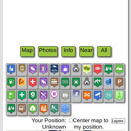
Map
Photos
Info
Near
All
Your Position:
Center map to
Unknown
my position.