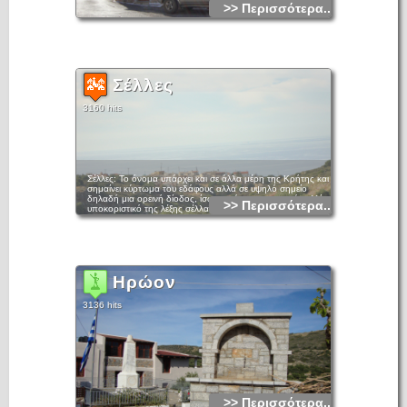
>> Περισσότερα...
Σέλλες
3160 hits
Σέλλες: Το όνομα υπάρχει και σε άλλα μέρη της Κρήτης και
σημαίνει κύρτωμα του εδάφους αλλά σε υψηλό σημείο
δηλαδή μια ορεινή δίοδος, ίσως από το μεσαιωνικό σελλίον,
>> Περισσότερα...
υποκοριστικό της λέξης σέλλα. Απογράφεται σαν Σέλλαις το
1881 με πληθυσμό 252 κατοίκους και ανήκε στο Δήμο
Φουρνής και αργότερα στην κοινότητα του Λούμα
Ηρώον
3136 hits
>> Περισσότερα...