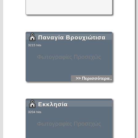
κατοίκους και υπάγονταν στο Δήμο Φουρνής. Το 1920 είναι
έδρα αγροτικού Δήμου με 461 κατοίκους.
Παναγία Βρουχιώτισα
3215 hits
Φωτογραφίες Προσεχώς
>> Περισσότερα...
Εκκλησία
3204 hits
Φωτογραφίες Προσεχώς