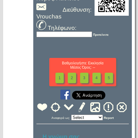
Διεύθυνση:
Vrouchas
Τηλέφωνο:
Προτείνετε
Βαθμολογήστε: Εκκλησία
Μέσος Όρος: --
1
2
3
4
5
Αναφορά ως:
Report
Η γνώμη σας