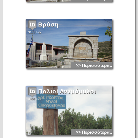
Βρύση
3130 hits
>> Περισσότερα...
Παλιοί Ανεμόμυλοι
3098 hits
>> Περισσότερα...