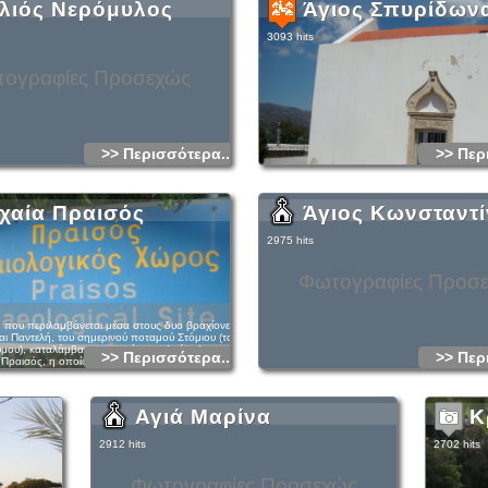
λιός Νερόμυλος
Άγιος Σπυρίδων
3093 hits
ογραφίες Προσεχώς
>> Περισσότερα...
>> Περ
χαία Πραισός
Άγιος Κωνσταντί
2975 hits
Φωτογραφίες Προσ
, που περιλαμβάνεται μέσα στους δυο βραχίονες,
αι Παντελή, του σημερινού ποταμού Στόμιου (του
ύμου), καταλάμβανε η αρχαία μεγαλούπολη των
>> Περισσότερα...
>> Περ
Πραισός, η οποία ήταν μια από τις
ες πόλεις της Ανατολικής Κρήτης. Ήταν
νω σε τρεις λόφους και περιβάλλονταν από
ς, που υπολείμματα του σώζονται σε ορισμένα
μάλιστα ΒΑ του μεγάλου λόφου, όπου ήταν η
Αγιά Μαρίνα
Κ
ών της πόλης. Το τείχος άφηνε έξω τον τρίτο
-Ιερό όπως και το Ιερό Σπήλαιο στη θέση
2912 hits
2702 hits
ερα από την κατάκτηση της Κρήτης από τους
2ο αιώνα π.Χ. οι Ετεόκρητες, δηλαδή οι γνήσιοι
ύρθηκαν προς τα ανατολικά του νησιού, όπου
Φωτογραφίες Προσεχώς
ο γνήσιο μινωικό χαρακτήρα τους, τη γλώσσα,