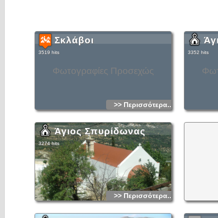
Σκλάβοι
Άγ
3519 hits
3352 hits
Φωτογραφίες Προσεχώς
Φωτ
>> Περισσότερα...
Άγιος Σπυρίδωνας
3274 hits
>> Περισσότερα...