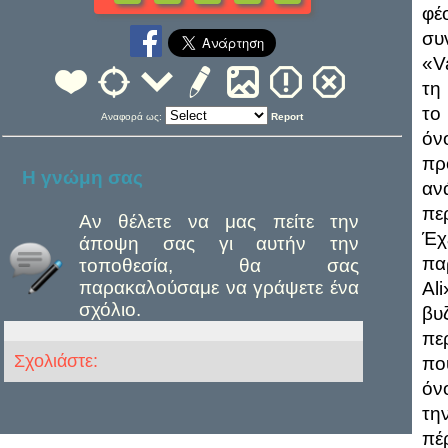
φέ
συ
«V
τη
το
Αναφορά ως:
Report
ό
πρ
Η γνώμη σας
αν
πε
Αν θέλετε να μας πείτε την
Έχ
άποψη σας γι αυτήν την
πα
τοποθεσία, θα σας
παρακαλούσαμε να γράψετε ένα
Al
σχόλιο.
βυ
πε
Σχολιάστε:
πο
όν
τη
πέ