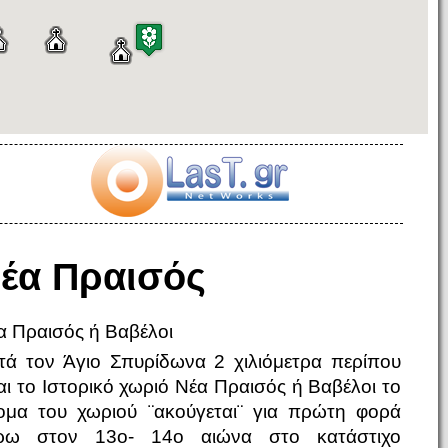
έα Πραισός
α Πραισός ή Βαβέλοι
τά τον Άγιο Σπυρίδωνα 2 χιλιόμετρα περίπου
ναι το Ιστορικό χωριό Νέα Πραισός ή Βαβέλοι το
ομα του χωριού ¨ακούγεται¨ για πρώτη φορά
ρω στον 13ο- 14ο αιώνα στο κατάστιχο