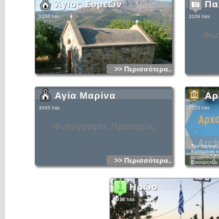
Άγιος Συμεών
Πα
3158 hits
3106 hits
Φωτ
>> Περισσότερα...
Αγία Μαρίνα
Αρ
3045 hits
3020 hits
Φωτογραφίες Προσεχώς
Την περιοχή
Καλαμαύκι κ
αρχαίου Διδ
>> Περισσότερα...
Ετεοκρητών 
σπουδαιότερ
κτισμένη πά
δυνατό τείχο
σημεία και 
Ηρώο
έδρα των Αρχ
γήλοφο Βωμό
2918 hits
Σκάλες. Ύστ
Δωριείς το 1
Κρήτες αποσ
περισώσαν τ