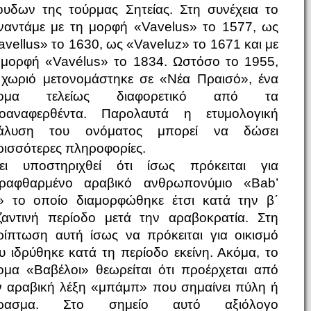
ουδων της τούρμας Σητείας. Στη συνέχεια το
ναντάμε με τη μορφή «Vavelus» το 1577, ως
avellus» το 1630, ως «Vaveluz» το 1671 και με
 μορφή «Vavélus» το 1834. Ωστόσο το 1955,
 χωριό μετονομάστηκε σε «Νέα Πραισό», ένα
νομα τελείως διαφορετικό από τα
οαναφερθέντα. Παρολαυτά η ετυμολογική
άλυση του ονόματος μπορεί να δώσει
ρισσότερες πληροφορίες.
ει υποστηριχθεί ότι ίσως πρόκειται για
ραφθαρμένο αραβικό ανθρωπονύμιο «Bab’
i» το οποίο διαμορφώθηκε έτσι κατά την β΄
ζαντινή περίοδο μετά την αραβοκρατία. Στη
ρίπτωση αυτή ίσως να πρόκειται για οικισμό
υ ιδρύθηκε κατά τη περίοδο εκείνη. Ακόμα, το
ομα «Βαβέλοι» θεωρείται ότι προέρχεται από
ν αραβική λέξη «μπάμπ» που σημαίνει πύλη ή
ρασμα. Στο σημείο αυτό αξιόλογο