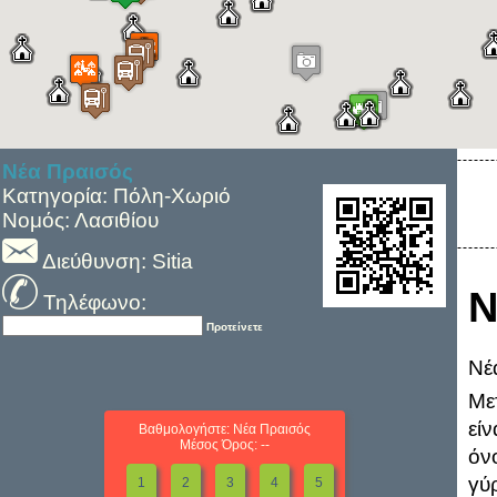
Νέα Πραισός
Κατηγορία: Πόλη-Χωριό
Νομός: Λασιθίου
Διεύθυνση: Sitia
Ν
Τηλέφωνο:
Προτείνετε
Νέ
Με
εί
Βαθμολογήστε: Νέα Πραισός
Μέσος Όρος: --
όν
γύ
1
2
3
4
5