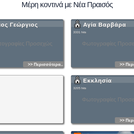
Μέρη κοντινά με Νέα Πραισός
ιος Γεώργιος
Αγία Βαρβάρα
3331 hits
ογραφίες Προσεχώς
Φωτογραφίες Προσ
>> Περισσότερα...
>> Περ
Εκκλησία
3205 hits
Φωτογραφίες Προσ
>> Περ