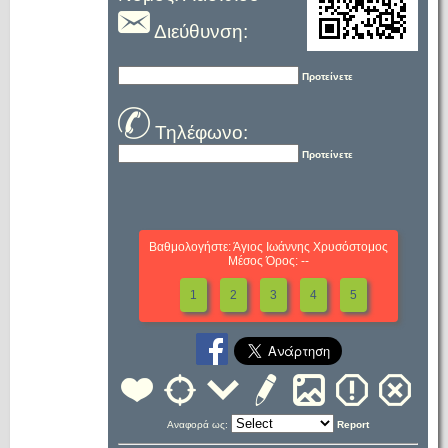
Διεύθυνση:
Προτείνετε
Τηλέφωνο:
Προτείνετε
Βαθμολογήστε: Άγιος Ιωάννης Χρυσόστομος
Μέσος Όρος: --
1
2
3
4
5
Αναφορά ως:
Report