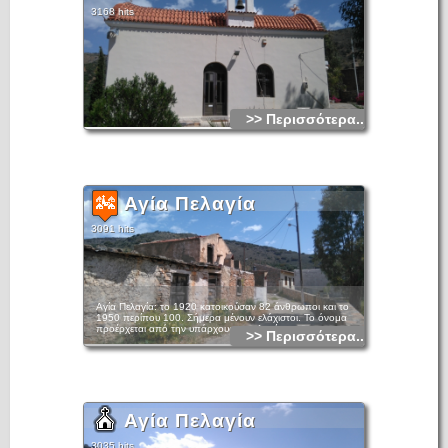
3168 hits
>> Περισσότερα...
Αγία Πελαγία
3091 hits
Αγία Πελαγία: το 1920 κατοικούσαν 82 άνθρωποι και το
1950 περίπου 100. Σήμερα μένουν ελάχιστοι. Το όνομα
προέρχεται από την υπάρχουσα εκκλησία.
>> Περισσότερα...
Αγία Πελαγία
3035 hits