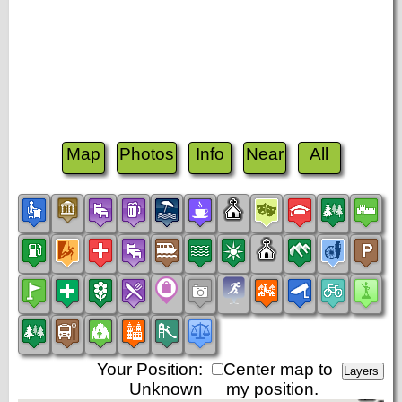
Map
Photos
Info
Near
All
Your Position:
Center map to
Unknown
my position.