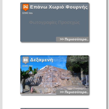
Επάνω Χωριό Φουρνής
3296 hits
Φωτογραφίες Προσεχώς
>> Περισσότερα...
Δεξαμενή
3296 hits
>> Περισσότερα...