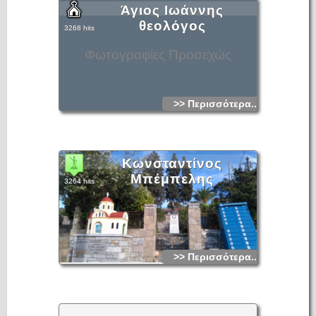
Άγιος Ιωάννης
θεολόγος
3268 hits
Φωτογραφίες Προσεχώς
>> Περισσότερα...
Κωνσταντίνος
Μπέμπελης
3264 hits
>> Περισσότερα...