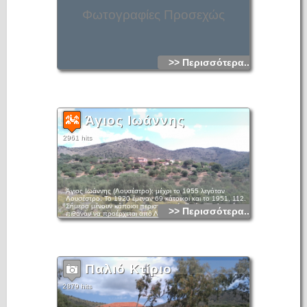
Φωτογραφίες Προσεχώς
>> Περισσότερα...
Άγιος Ιωάννης
2961 hits
Άγιος Ιωάννης (Λουσέστρο): μέχρι το 1955 λεγόταν
Λουσέστρο. Το 1920 έμεναν 69 κάτοικοι και το 1951, 112.
Σήμερα μένουν κάποιοι περιστασιακά. Το όνομα Λουσέστρο
>> Περισσότερα...
πιθανόν να προέρχεται από Λατινική λέξη. Ένα γειτονικό
ύψωμα ονομάζεται Λούτσι ή Λούτσης (lutsi= φωτεινό)
Παλιό Κτίριο
2879 hits