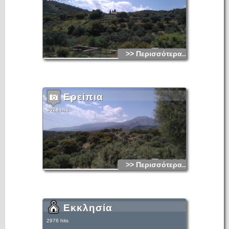
>> Περισσότερα...
Ερείπια
3028 hits
>> Περισσότερα...
Εκκλησία
2976 hits