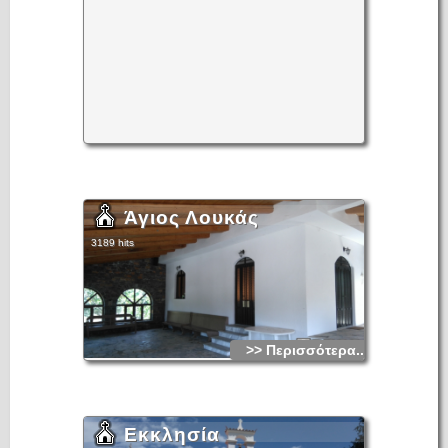
Άγιος Λουκάς
3189 hits
>> Περισσότερα...
Εκκλησία