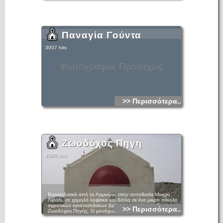
Παναγία Γούντα
3007 hits
Φωτογραφίες Προσεχώς
>> Περισσότερα...
Ζωοδόχος Πηγή
2960 hits
Βορειοδυτικά από το Λαμνώνι, στην τοποθεσία Μακρύ
Λιβάδι, σε χαμηλό λοφίσκο και δίπλα σε ένα μικρο σύνολο
αγροτικών εγκαταστάσεων βρίσκεται ο ναός της Παναγίας
>> Περισσότερα...
Ζωοδόχου Πηγής. Ο μονόχωρος λιθόκτιστος ναός
στεγάζεται με οξυκόρυφο θόλο. Στη νότια όψη του ανοίγεται η
είσοδος με το λαξευτό περίθυρο και το οξυκόρυφο