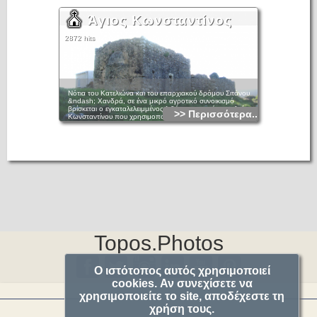
Άγιος Κωνσταντίνος
2872 hits
Νότια του Κατελιώνα και του επαρχιακού δρόμου Σιτάνου
&ndash; Χανδρά, σε ένα μικρό αγροτικό συνοικισμό
βρίσκεται ο εγκαταλελειμμένος λιθόκτιστος ναός του Αγίου
>> Περισσότερα...
Κωνσταντίνου που χρησιμοποιείται περιστασιακά ως
αποθήκη ή στάβλος. Πρόκειται για μονόχωρο, καμαροσκεπή
ναό που στεγάζεται με οξυκόρυφο θόλο. Η είσοδος βρίσκεται
στη νότια όψη και φέρει ογκώδες υπέρθυρο και ελαφρώς
οξυκόρυφο ανακουφιστικό τόξο. Ο ναός έχει ένα βορινό
ορθογώνιο παράθυρο κατασκευασμένο από λαξευτούς
λίθους, του οποίου το άνοιγμα έχει κτιστεί, όπως και αυτό του
αγιοθύριδου της κόγχης. Το ίχνος του αγιθύριδου στην
τοιχοδομία δηλώνει πως ήταν μάλλον μονόλοβο.
Ξερολιθικές προεκτάσεις των τοίχων καθ&rsquo; ύψος μέχρι
τη διαμόρφωση οριζόντιου επιπέδου στέγασης του ναού σε
συνδυασμό με τα κλειστά ανοίγματα δηλώνουν την πρόθεση
αλλοίωσης της μορφολογίας του ναού σε βαθμό εξομοίωσής
της με τις γειτονικές αγροτικές εγκαταστάσεις.
Topos.Photos
Ο ιστότοπος αυτός χρησιμοποιεί
cookies. Αν συνεχίσετε να
χρησιμοποιείτε το site, αποδέχεστε τη
χρήση τους.