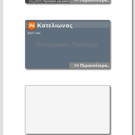
>> Περισσότερα...
του 1637. Πρόκειται για μικρό μονόκλιτο λιθόκτιστο
θολοσκεπή ναό, ανακαινισμένο από την ενορία Σιτάνου στην
οποία σήμερα υπάγεται. Στη νότια όψη του μνημείου
ανοίγεται είσοδος με ακόσμητο χαμηλό οξυκόρυφo τόξο και
ένα παράθυρο, ενώ η κόγχη του ιερού φωτίζεται από δίλοβο
αγιοθύριδο.
Κατελιωνας
3021 hits
Φωτογραφίες Προσεχώς
>> Περισσότερα...