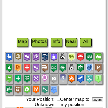
Map
Photos
Info
Near
All
Your Position:
Center map to
Unknown
my position.