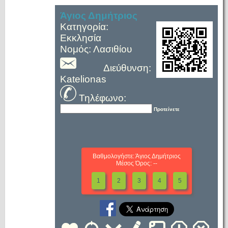
Άγιος Δημήτριος
Κατηγορία:
Εκκλησία
Νομός: Λασιθίου
Διεύθυνση:
Katelionas
Τηλέφωνο:
Προτείνετε
Βαθμολογήστε: Άγιος Δημήτριος
Μέσος Όρος: --
1
2
3
4
5