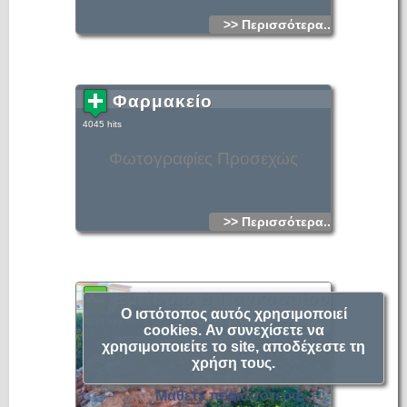
>> Περισσότερα...
Φαρμακείο
4045 hits
Φωτογραφίες Προσεχώς
>> Περισσότερα...
Εμπόδιο Β Παγκοσμίου
Ο ιστότοπος αυτός χρησιμοποιεί
Πολέμου
4039 hits
cookies. Αν συνεχίσετε να
χρησιμοποιείτε το site, αποδέχεστε τη
χρήση τους.
Μάθετε περισσότερα...