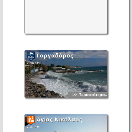
Γαργαδόρος
7096 hits
>> Περισσότερα...
Άγιος Νικόλαος
7081 hits