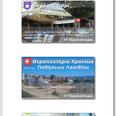
Καφέ ντε Παρί
4949 hits
Café de Paris, owned by Christos and Stratos who are both
wonderful. The ideal place for pre dinner cocktails or post
dinner brandies.
>> Περισσότερα...
Θεραπευτήριο Χρονίων
Παθήσεων Λασιθίου
4865 hits
Θεραπευτήριο Χρονίων Παθήσεων Λασιθίου
>> Περισσότερα...