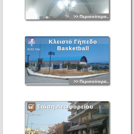
>> Περισσότερα...
Κλειστό Γήπεδο
Basketball
4192 hits
>> Περισσότερα...
Στάση Λεωφορείου
4186 hits