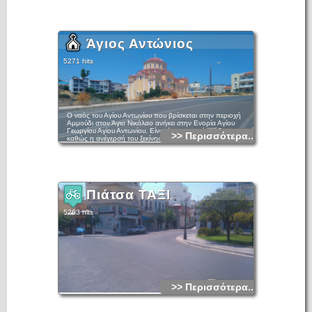
Άγιος Αντώνιος
5271 hits
Ο ναός του Αγίου Αντωνίου που βρίσκεται στην περιοχή
Αμμούδι στον Άγιο Νικόλαο ανήκει στην Ενορία Αγίου
Γεωργίου Αγίου Αντωνίου. Είναι ένας σχετικά νεόδμητος ναός
>> Περισσότερα...
καθώς η ανέγερσή του ξεκίνησε το 2001 και τελείωσε το
2010.
Το ισόγειο είναι αφιερωμένο στην Κοίμηση της Θεοτόκου,
στον Άγιο Σάββα τον Ηγιασμένο και στους Αγίου Δώδεκα
Αποστόλους.
Πιάτσα ΤΑΞΙ
5263 hits
>> Περισσότερα...