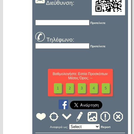
Διεύθυνση:
Προτείνετε
Τηλέφωνο:
Προτείνετε
Βαθμολογήστε: Εστία Προσκόπων
Μέσος Όρος: --
1
2
3
4
5
Αναφορά ως:
Report