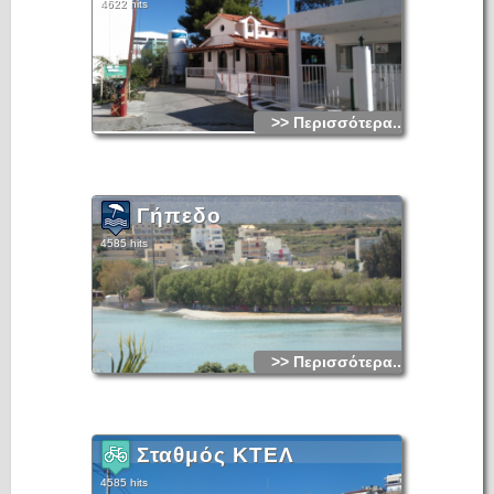
4622 hits
>> Περισσότερα...
Γήπεδο
4585 hits
>> Περισσότερα...
Σταθμός ΚΤΕΛ
4585 hits