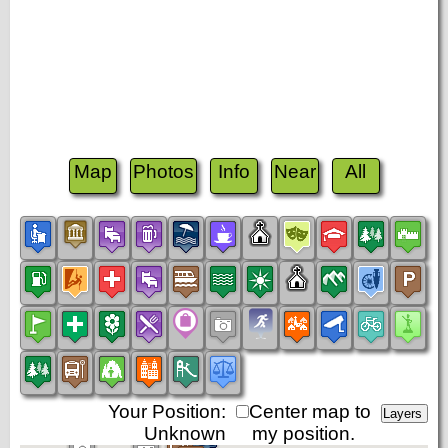
Map
Photos
Info
Near
All
Your Position:
Center map to
Unknown
my position.