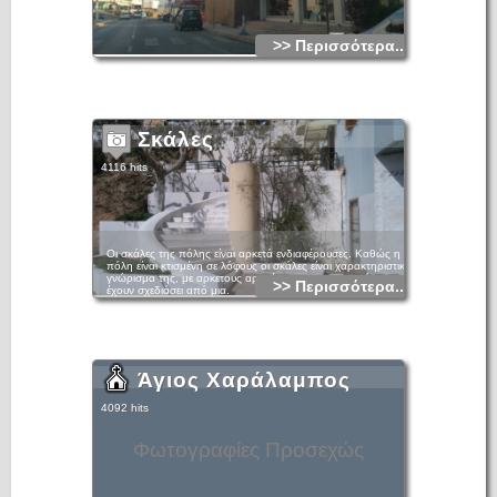
>> Περισσότερα...
Σκάλες
4116 hits
Οι σκάλες της πόλης είναι αρκετά ενδιαφέρουσες. Καθώς η
πόλη είναι κτισμένη σε λόφους οι σκάλες είναι χαρακτηριστικό
γνώρισμα της, με αρκετους αρχιτέκτονες της περιοχής να
>> Περισσότερα...
έχουν σχεδιάσει από μια.
Άγιος Χαράλαμπος
4092 hits
Φωτογραφίες Προσεχώς