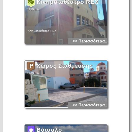
Κινηματοθέατρο REX
4750 hits
Κινηματοθέατρο REX
>> Περισσότερα...
Χώρος Στάθμευσης
4740 hits
>> Περισσότερα...
Βότσαλο