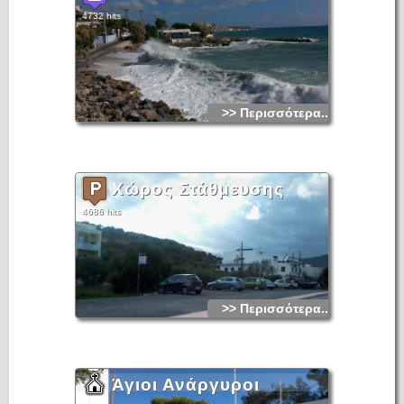
4732 hits
>> Περισσότερα...
Χώρος Στάθμευσης
4686 hits
>> Περισσότερα...
Άγιοι Ανάργυροι