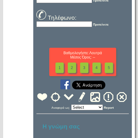
Προτείνετε
Τηλέφωνο:
Προτείνετε
Βαθμολογήστε: Λουτρά
Μέσος Όρος: --
1
2
3
4
5
Αναφορά ως:
Report
Η γνώμη σας