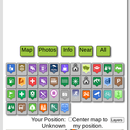
Map
Photos
Info
Near
All
Your Position:
Center map to
Unknown
my position.