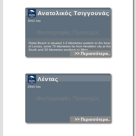
Ανατολικός Τσιγγουνάς
3052 hits
Φωτογραφίες Προσεχώς
Ostria Beach is situated 1-2 kilometres eastern to the beach
of Lentas, some 75 kilometres far from Heraklion city at the
South and 33 kilometres southern to Mires.
>> Περισσότερα...
Λέντας
2994 hits
Φωτογραφίες Προσεχώς
>> Περισσότερα...