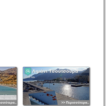
Λιμάνι Τσούτσουρα
3248 hits
τικό Zuzzuro )
ίου, στην έξοδο
ι χτισμένος στην
ισσότερα...
>> Περισσότερα...
πόλη Ίνατος, η
ρίβεια οι δύο