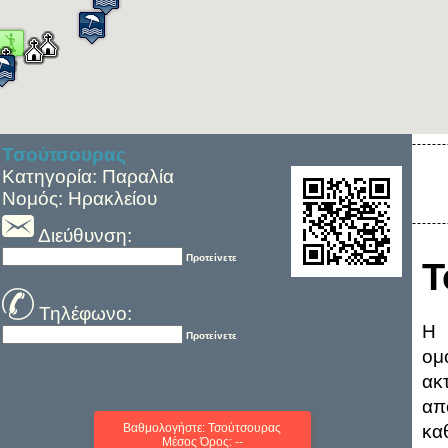
Τσούτσουρας
Κατηγορία: Παραλία
Νομός: Ηρακλείου
Διεύθυνση:
Προτείνετε
Τ
Τηλέφωνο:
Η 
Προτείνετε
ομ
ακ
απ
Βαθμολογήστε: Τσούτσουρας
κα
Μέσος Όρος: --