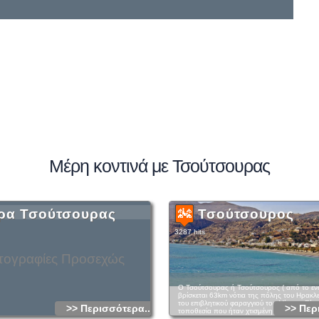
Μέρη κοντινά με Τσούτσουρας
ρα Τσούτσουρας
Τσούτσουρος
3287 hits
ογραφίες Προσεχώς
Ο Τσούτσουρας ή Τσούτσουρος ( από το ενε
βρίσκεται 63km νότια της πόλης του Ηρακλε
του επιβλητικού φαραγγιού του Μίντρη. Είνα
>> Περισσότερα...
>> Περ
τοποθεσία που ήταν χτισμένη και η αρχαία 
οποία ήταν επίνειο της Πριανσού. Για την ακ