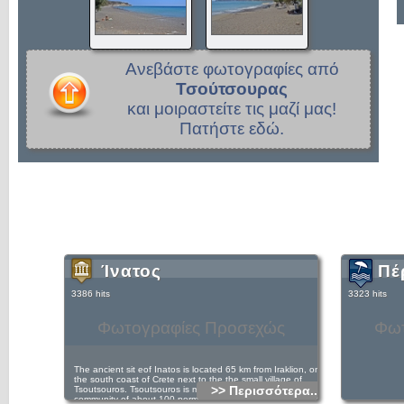
Ανεβάστε φωτογραφίες από
Τσούτσουρας
και μοιραστείτε τις μαζί μας!
Πατήστε εδώ.
Ίνατος
Πέ
3386 hits
3323 hits
Φωτογραφίες Προσεχώς
Φωτ
The ancient sit eof Inatos is located 65 km from Iraklion, on
the south coast of Crete next to the the small village of
>> Περισσότερα...
Tsoutsouros. Tsoutsouros is mainly a fishing/ farming
community of about 100 permanent residents, is becoming a