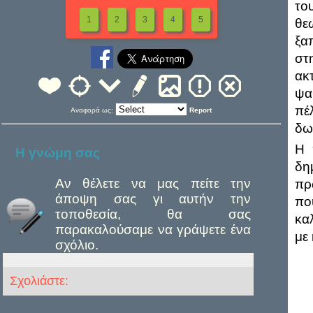
το
1
2
3
4
5
θε
ξα
στ
ακ
ψα
πέ
Αναφορά ως:
Report
δω
Η 
Η γνώμη σας
δη
Αν θέλετε να μας πείτε την
πρ
άποψη σας γι αυτήν την
πο
τοποθεσία, θα σας
κα
παρακαλούσαμε να γράψετε ένα
με 
σχόλιο.
Σχολιάστε: