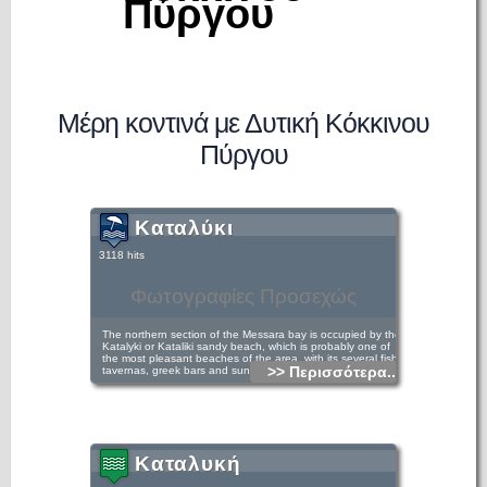
Πύργου
Μέρη κοντινά με Δυτική Κόκκινου
Πύργου
Καταλύκι
3118 hits
Φωτογραφίες Προσεχώς
The northern section of the Messara bay is occupied by the
Katalyki or Kataliki sandy beach, which is probably one of
the most pleasant beaches of the area, with its several fish
>> Περισσότερα...
tavernas, greek bars and sunbeds.
It is an authentic, Greek place, where you can spend hours,
just swimming and drinking cold coffees. The beach is
located just 300m south of Kokkinos Pirgos village and
Beach, and only 10 kms from historical sites of Festos and
Gortys, close to Agia Triada Minoan ruins and 70km from
Heraklion City
Καταλυκή