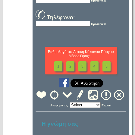
Προτείνετε
Τηλέφωνο:
Προτείνετε
Βαθμολογήστε: Δυτική Κόκκινου Πύργου
Μέσος Όρος: --
1
2
3
4
5
Αναφορά ως:
Report
Η γνώμη σας