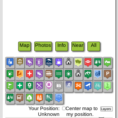
Map
Photos
Info
Near
All
Your Position:
Center map to
Unknown
my position.