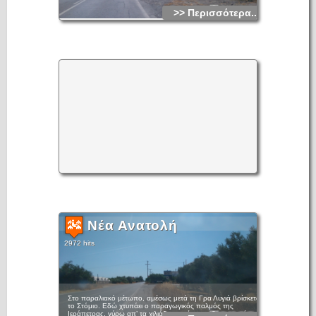
>> Περισσότερα...
Νέα Ανατολή
2972 hits
Στο παραλιακό μέτωπο, αμέσως μετά τη Γρα Λυγιά βρίσκεται
το Στόμιο. Εδώ χτυπάει ο παραγωγικός παλμός της
Ιεράπετρας, γύρω απ’ τα χιλιάδες στρέμματα θερμοκηπίων