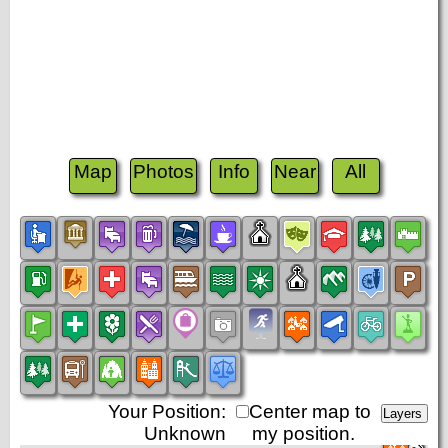
Map
Photos
Info
Near
All
Your Position:
Center map to
Unknown
my position.