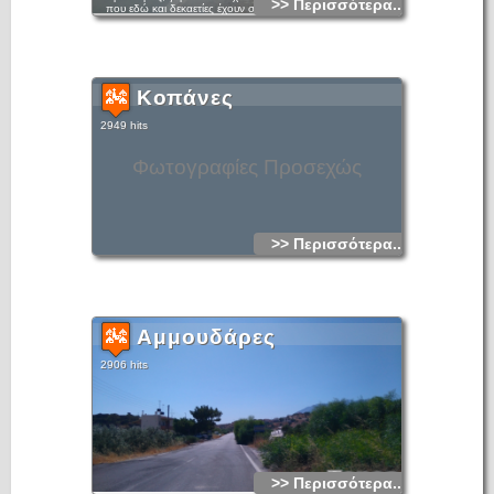
>> Περισσότερα...
που εδώ και δεκαετίες έχουν συμβάλλει στον μέγιστο βαθμό
στην ανάπτυξη της Ιεράπετρας.
Κοπάνες
2949 hits
Φωτογραφίες Προσεχώς
>> Περισσότερα...
Αμμουδάρες
2906 hits
>> Περισσότερα...