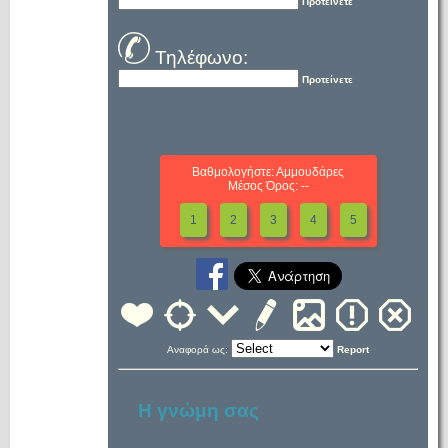
Προτείνετε
Τηλέφωνο:
Προτείνετε
Βαθμολογήστε: Αμμουδάρες
Μέσος Όρος: --
1
2
3
4
5
Αναφορά ως:
Report
Η γνώμη σας