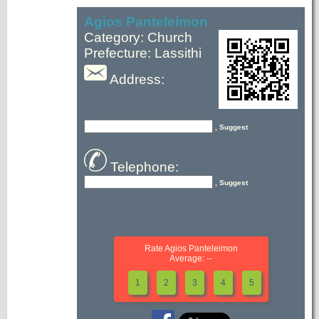
Agios Panteleimon
Category: Church
Prefecture: Lassithi
Address:
, Suggest
Telephone:
, Suggest
Rate Agios Panteleimon
Average: --
1
2
3
4
5