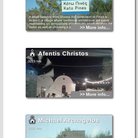
A small distance from Shisma the settlement of Pines is
located, a village where traditional architecture still exists
maintaining an atmosphere of tranquility which soothes the
>> More info...
visitor as well as providing a journey back in time.
Afentis Christos
3223 hits
>> More info...
Michael Archagelos
3121 hits