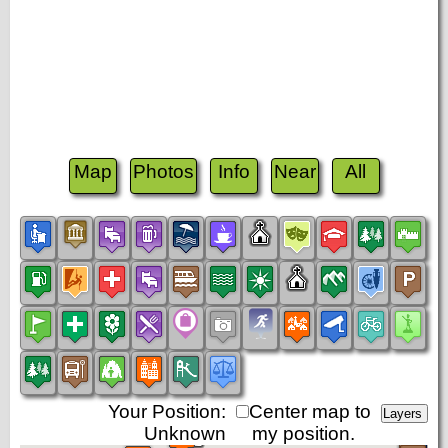
Map
Photos
Info
Near
All
Your Position:
Center map to
Unknown
my position.