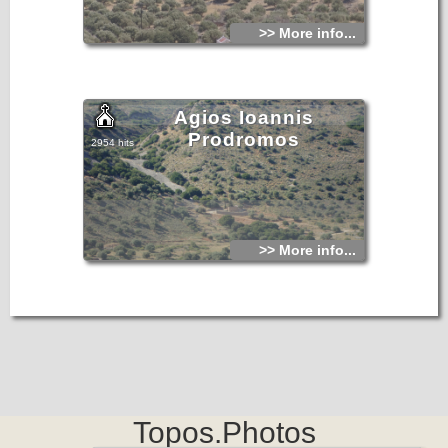
>> More info...
Agios Ioannis
Prodromos
2954 hits
>> More info...
Topos.Photos