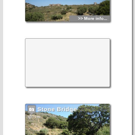
>> More info...
Stone Bridge
3047 hits