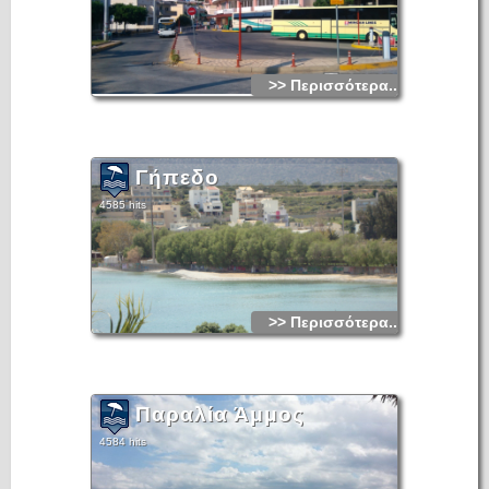
>> Περισσότερα...
Γήπεδο
4585 hits
>> Περισσότερα...
Παραλία Άμμος
4584 hits