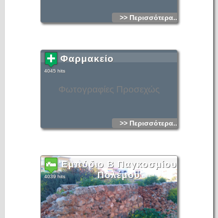
>> Περισσότερα...
Φαρμακείο
4045 hits
Φωτογραφίες Προσεχώς
>> Περισσότερα...
Εμπόδιο Β Παγκοσμίου
Πολέμου
4039 hits