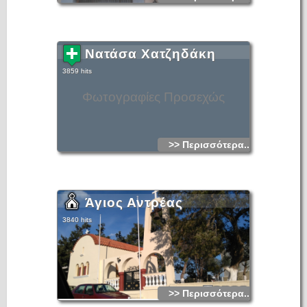
Νατάσα Χατζηδάκη
3859 hits
Φωτογραφίες Προσεχώς
>> Περισσότερα...
Άγιος Αντρέας
3840 hits
>> Περισσότερα...