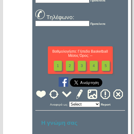
Προτείνετε
Τηλέφωνο:
Προτείνετε
Βαθμολογήστε: Γήπεδο Basketball
Μέσος Όρος: --
1
2
3
4
5
Αναφορά ως:
Report
Η γνώμη σας