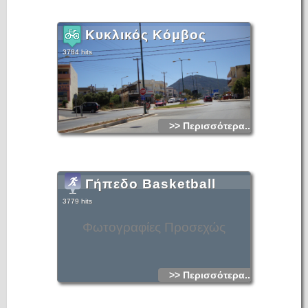
Κυκλικός Κόμβος
3784 hits
>> Περισσότερα...
Γήπεδο Basketball
3779 hits
Φωτογραφίες Προσεχώς
>> Περισσότερα...