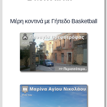
Μέρη κοντινά με Γήπεδο Basketball
Παναγία Βρεφοτρόφος
9549 hits
>> Περισσότερα...
Μαρίνα Αγίου Νικολάου
9542 hits