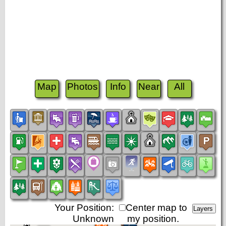
Map
Photos
Info
Near
All
Your Position:
Center map to
Unknown
my position.