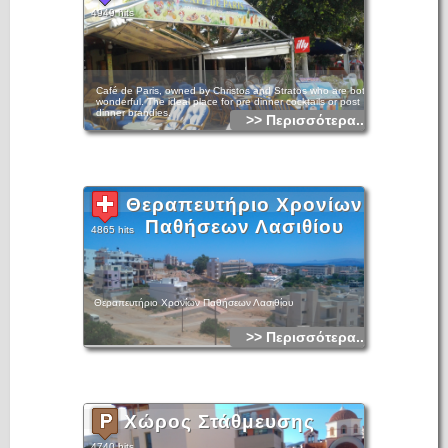
4949 hits
Café de Paris, owned by Christos and Stratos who are both
wonderful. The ideal place for pre dinner cocktails or post
dinner brandies.
>> Περισσότερα...
Θεραπευτήριο Χρονίων
Παθήσεων Λασιθίου
4865 hits
Θεραπευτήριο Χρονίων Παθήσεων Λασιθίου
>> Περισσότερα...
Χώρος Στάθμευσης
4740 hits