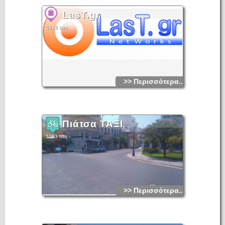
LasT.gr
5318 hits
>> Περισσότερα...
Πιάτσα ΤΑΞΙ
5263 hits
>> Περισσότερα...