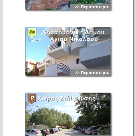
>> Περισσότερα...
Φιλαρμονική Δήμου
Αγίου Νικολάου
3942 hits
>> Περισσότερα...
Χώρος Στάθμευσης
3912 hits