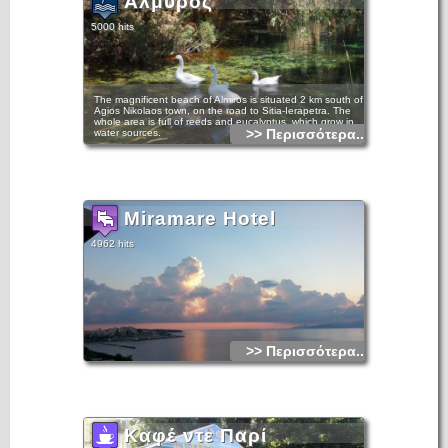
Αλμυρός
5000 hits
The magnificent beach of Almiros is situated 2 km south of
Agios Nikolaos town, on the road to Sitia-Ierapetra. The
whole area is full of reeds and eucalyptus, which grow in
>> Περισσότερα...
water sources.
There you can enjoy swimming and the rich flora and fauna
of the region. Almiros is one of the most important wetlands
in Greece.
Miramare Hotel
4962 hits
>> Περισσότερα...
Καφέ ντε Παρί