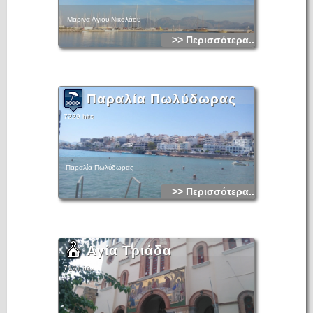
Μαρίνα Αγίου Νικολάου
>> Περισσότερα...
Παραλία Πωλύδωρας
7229 hits
Παραλία Πωλύδωρας
>> Περισσότερα...
Αγία Τριάδα
7121 hits