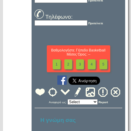
Προτείνετε
Τηλέφωνο:
Προτείνετε
Βαθμολογήστε: Γήπεδο Basketball
Μέσος Όρος: --
1
2
3
4
5
Αναφορά ως:
Report
Η γνώμη σας