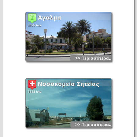
Άγαλμα
3825 hits
>> Περισσότερα...
Νοσοκομείο Σητείας
3823 hits
>> Περισσότερα...