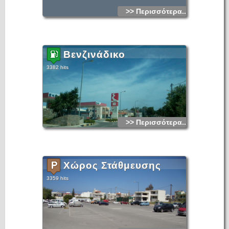
>> Περισσότερα...
Βενζινάδικο
3382 hits
>> Περισσότερα...
Χώρος Στάθμευσης
3359 hits