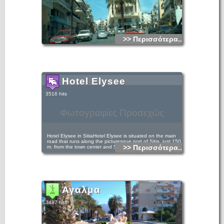
>> Περισσότερα...
Hotel Elysee
3516 hits
Φωτογραφίες Προσεχώς
Hotel Elysee in SitiaHotel Elysee is situated on the main
road that runs along the picturesque port of Sitia, just 150
>> Περισσότερα...
m. from the town center and 50 m. from the beach.
Άγαλμα
3497 hits