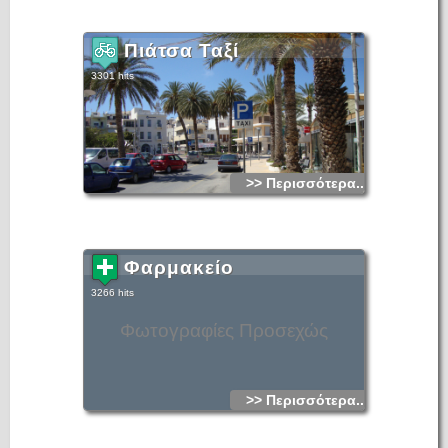
Πιάτσα Ταξί
3301 hits
>> Περισσότερα...
Φαρμακείο
3266 hits
Φωτογραφίες Προσεχώς
>> Περισσότερα...