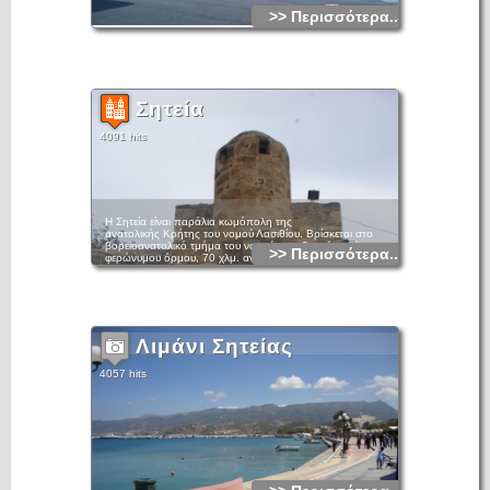
>> Περισσότερα...
Σητεία
4091 hits
Η Σητεία είναι παράλια κωμόπολη της
ανατολικής Κρήτης του νομού Λασιθίου. Βρίσκεται στο
βορειοανατολικό τμήμα του νομού, στο δυτικό μυχό του
>> Περισσότερα...
φερώνυμου όρμου, 70 χλμ. ανατολικά του Αγίου Νικολάου
Λασιθίου και αποτελεί έδρα του ομώνυμου δήμου. Είναι
πατρίδα του ποιητή του «Ερωτόκριτου» Βιτσέντσου
Κορνάρου. Η Σητεία διαθέτει μικρό αεροδρόμιο, μέσω του
οποίου συνδέεται με την Αθήνα και τα νησιά του Αιγαίου,
αποτελεί τουριστικό θέρετρο.
Λιμάνι Σητείας
4057 hits