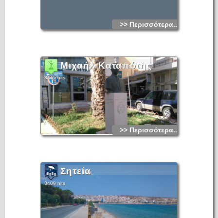
>> Περισσότερα...
Μιχαήλ Καταπότης
3445 hits
>> Περισσότερα...
Σητεία
3409 hits