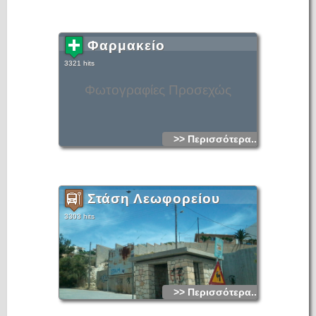
Φαρμακείο
3321 hits
Φωτογραφίες Προσεχώς
>> Περισσότερα...
Στάση Λεωφορείου
3303 hits
>> Περισσότερα...