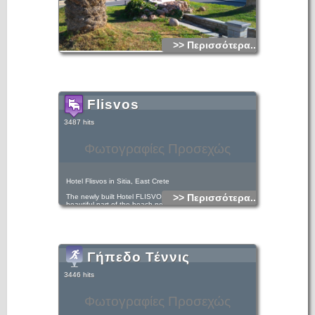
>> Περισσότερα...
Flisvos
3487 hits
Φωτογραφίες Προσεχώς
Hotel Flisvos in Sitia, East Crete
>> Περισσότερα...
The newly built Hotel FLISVOS is located by the most
beautiful part of the beach next to the sea and just 50m
from the town center.
Γήπεδο Τέννις
3446 hits
Φωτογραφίες Προσεχώς