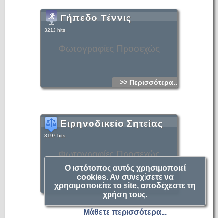
Γήπεδο Τέννις
3212 hits
Φωτογραφίες Προσεχώς
>> Περισσότερα...
Ειρηνοδικείο Σητείας
3197 hits
Φωτογραφίες Προσεχώς
Ο ιστότοπος αυτός χρησιμοποιεί
cookies. Αν συνεχίσετε να
χρησιμοποιείτε το site, αποδέχεστε τη
>> Περισσότερα...
χρήση τους.
Μάθετε περισσότερα...