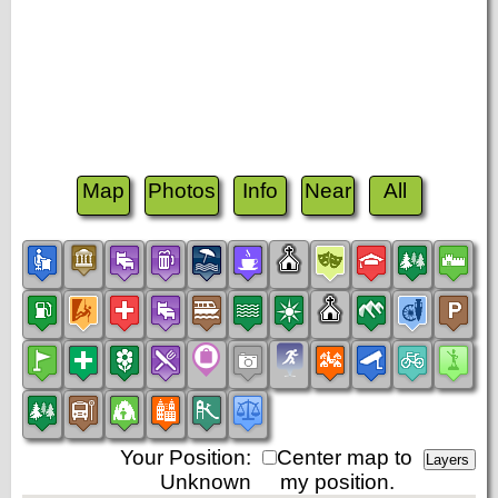
Map
Photos
Info
Near
All
Your Position:
Center map to
Unknown
my position.