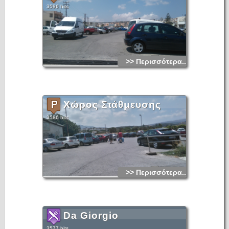
3596 hits
>> Περισσότερα...
Χώρος Στάθμευσης
3586 hits
>> Περισσότερα...
Da Giorgio
3577 hits