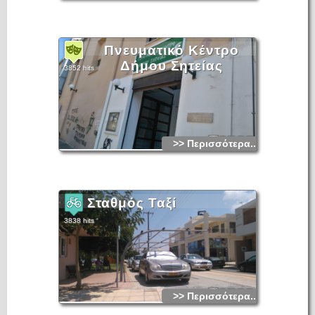
Πνευματικό Κέντρο
Δήμου Σητείας
3852 hits
>> Περισσότερα...
Σταθμός Ταξί
3838 hits
>> Περισσότερα...