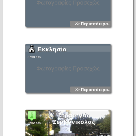
Φωτογραφίες Προσεχώς
>> Περισσότερα...
Εκκλησία
3798 hits
Φωτογραφίες Προσεχώς
>> Περισσότερα...
Στρατηγός
Ζερβονικόλας
3782 hits