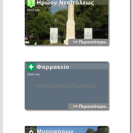
Ηρώον Νεαπόλεως
3533 hits
>> Περισσότερα...
Φαρμακείο
3506 hits
Φωτογραφίες Προσεχώς
>> Περισσότερα...
Μυροφόρων