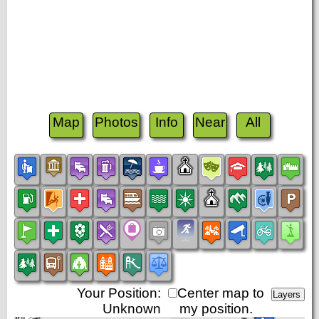
Map
Photos
Info
Near
All
Your Position:
Center map to
Unknown
my position.