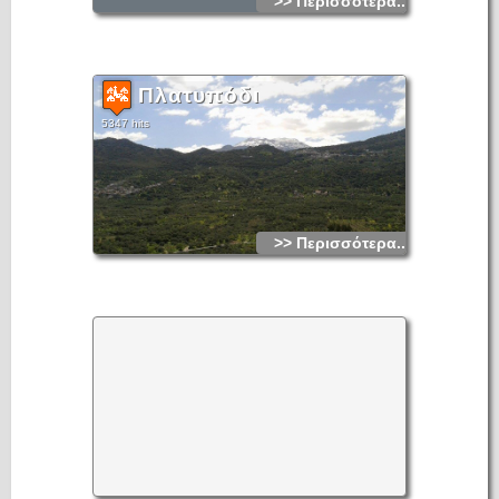
>> Περισσότερα...
- Ευρήματα ανασκαφικής έρευνας της Γαλλικής
Αρχαιολογικής Σχολής στη Δρήρο (1937),
- Ευρήματα ανασκαφικής έρευνας του Εμμ. Μαυροειδή σε
Πλατυπόδι
Υστερομινωικό τάφο Τουρλωτής Σητείας,
5347 hits
- Ευρήματα ανασκαφικής έρευνας του Εμμ. Μαυροειδή σε
τάφο του Καλού Χωριού (αρχ. Ιστρώνα). Ελληνιστικών
χρόνων,
- Ευρήματα από περισυλλογές σε διάφορες περιοχές του
Μεραμβέλλου και από παραδόσεις,
- Αρχαιότητες προερχόμενες από τον Άγιο Νικόλαο (αρχαία
>> Περισσότερα...
Λατώ προς Καμάρα) και άλλες περιοχές του νομού, από
συγκέντρωση από τις Ιταλικές δυνάμεις κατοχής,
- Νομισματική Συλλογή, από παραδόσεις.
Τηλέφωνο: +30 28420 28721
http://odysseus.culture.gr/h/1/gh155.jsp?obj_id=3487