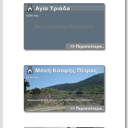
Αγία Τριάδα
4200 hits
Φωτογραφίες Προσεχώς
>> Περισσότερα...
Μονή Κουφής Πέτρας
4176 hits
Αφιερωμένη στη μνήμη των εσοδίων της Θεοτόκου.
>> Περισσότερα...