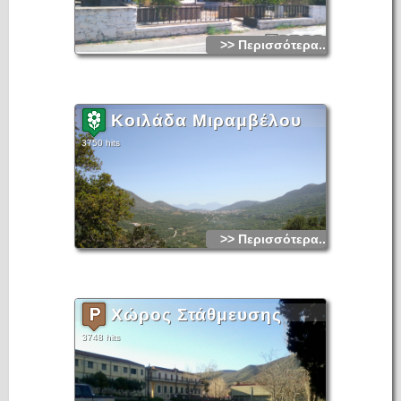
>> Περισσότερα...
Κοιλάδα Μιραμβέλου
3750 hits
>> Περισσότερα...
Χώρος Στάθμευσης
3748 hits