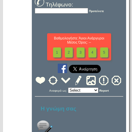
Τηλέφωνο:
Προτείνετε
Βαθμολογήστε: Άγιοι Ανάργυροι
Μέσος Όρος: --
1
2
3
4
5
Αναφορά ως:
Report
Η γνώμη σας