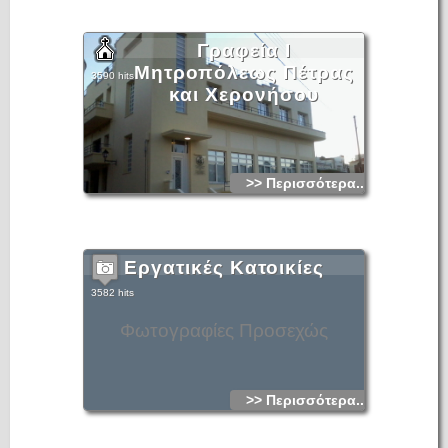
Γραφεία Ι
Μητροπόλεως Πέτρας
3590 hits
και Χερονήσου
>> Περισσότερα...
Εργατικές Κατοικίες
3582 hits
Φωτογραφίες Προσεχώς
>> Περισσότερα...