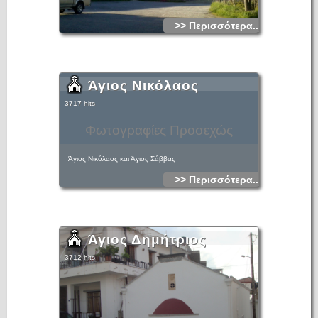
>> Περισσότερα...
Άγιος Νικόλαος
3717 hits
Φωτογραφίες Προσεχώς
Άγιος Νικόλαος και Άγιος Σάββας
>> Περισσότερα...
Άγιος Δημήτριος
3712 hits