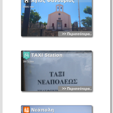
Άγιος Φανούριος
3990 hits
>> Περισσότερα...
TAXI Station
3971 hits
>> Περισσότερα...
Νεάπολη