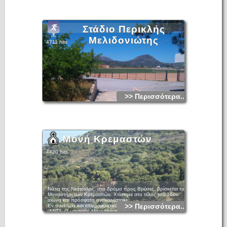
Στάδιο Περικλής
Μελιδονιώτης
4711 hits
>> Περισσότερα...
Μονή Κρεμαστών
4420 hits
Νότια της Νεάπολης, στο δρόμο προς Βρύσες, βρίσκεται το
Μοναστήρι των Κρεμαστών. Χτίστηκε στο τέλος του 16ου
αιώνα και πρόσφατα ανακαινίστηκε.
>> Περισσότερα...
Εν συντομία και επιγραμματικά:
-1593: Ο μοναχός Μητροφάνης Αγαπητός ιδρύει τη Μονή.
-1622: Ο Νικηφόρος Ανιφάντ κτίζει την εκκλησία
-1821: Ο Πέτρος Δωρόθεος ιδρύει το σχολείο της μονής.