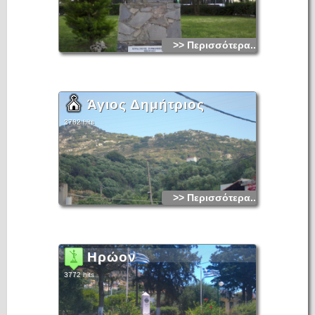
>> Περισσότερα...
Άγιος Δημήτριος
3782 hits
>> Περισσότερα...
Ηρώον
3772 hits