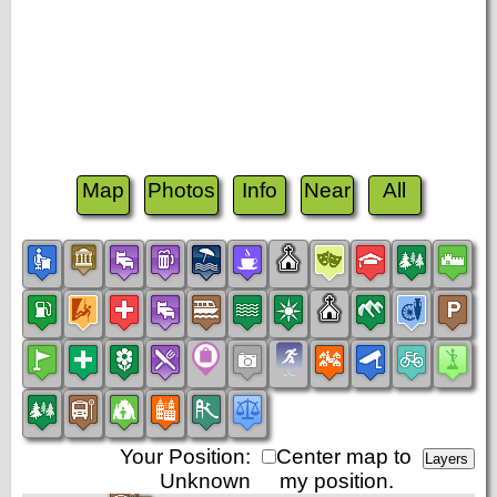
Map
Photos
Info
Near
All
Your Position:
Center map to
Unknown
my position.