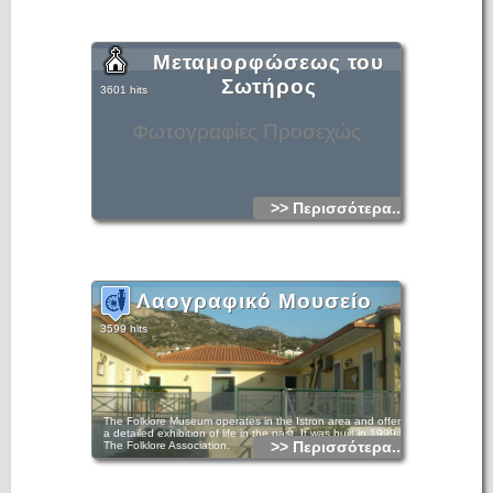
Μεταμορφώσεως του
Σωτήρος
3601 hits
Φωτογραφίες Προσεχώς
>> Περισσότερα...
Λαογραφικό Μουσείο
3599 hits
The Folklore Museum operates in the Istron area and offers
a detailed exhibition of life in the past. It was built in 1999 by
>> Περισσότερα...
The Folklore Association.
This museum declares a great love of and attention to the
local popular culture. It is an important source of information