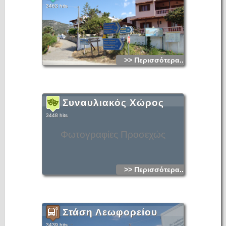
3463 hits
>> Περισσότερα...
Συναυλιακός Χώρος
3448 hits
Φωτογραφίες Προσεχώς
>> Περισσότερα...
Στάση Λεωφορείου
3439 hits