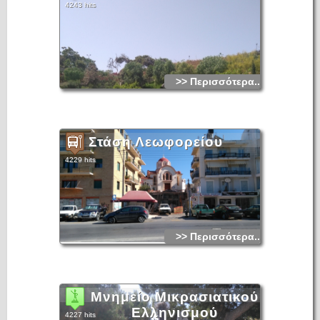
4243 hits
>> Περισσότερα...
Στάση Λεωφορείου
4229 hits
>> Περισσότερα...
Μνημείο Μικρασιατικού
Ελληνισμού
4227 hits