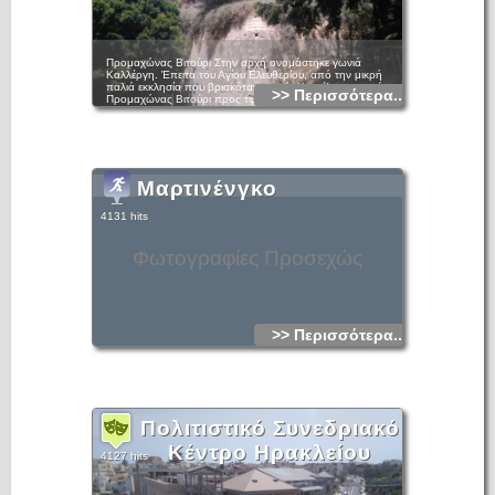
Προμαχώνας Βιτούρι Στην αρχή ονομάστηκε γωνιά
Καλλέργη. Έπειτα του Αγίου Ελευθερίου, από την μικρή
παλιά εκκλησία που βρισκόταν κοντά. Και τέλος, επικράτησε
>> Περισσότερα...
Προμαχώνας Βιτούρι προς τιμήν του Giovvani Vitouri. Τα
δύο μέτωπά του είναι άνισα μεταξύ τους. Το ανατολικό
μέτωπο είναι υπερδιπλάσιο από το ΝΔ και βρίσκεται κάτω
από τις επιχωματώσεις με τις οποίες έγινε η πλήρωση της
τάφρου και σχηματίστηκε το επίπεδο στο οποίο
διαμορφώθηκε η λεωφόρος Δημοκρατίας και το πάρκο
Γεωργιάδη
Μαρτινένγκο
4131 hits
Φωτογραφίες Προσεχώς
>> Περισσότερα...
Πολιτιστικό Συνεδριακό
Κέντρο Ηρακλείου
4127 hits