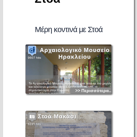
Μέρη κοντινά με Στοά
Αρχαιολογικό Μουσείο
Ηρακλείου
9607 hits
Το Αρχαιολογικό Μουσείο Ηρακλείου είναι από τα πιο μεγάλα
και αξιόλογα μουσεία στην Ελλάδα και ένα από τα
>> Περισσότερα...
σημαντικότερα στην Ευρώπη. Τα εκθέματά του
περιλαμβάνουν αντιπροσωπευτικά δείγματα από όλες τις
περιόδους της κρητικής προϊστορίας και ιστορίας, που
καλύπτουν περίπου 5.500 χρόνια, από τη νεολιθική εποχή
μέχρι τους ρωμαϊκούς χρόνους. Κυρίαρχη θέση, όμως, στις
συλλογές του κατέχουν τα μοναδικά αριστουργήματα της
μινωικής τέχνης, την οποία μπορεί κανείς να θαυμάσει σε όλη
της την εξέλιξη. Η συλλογή με τις μινωικές αρχαιότητες είναι η
Στοά Μακάσι
σημαντικότερη στον κόσμο και το μουσείο δίκαια θεωρείται το
κατ' εξοχήν μουσείο του μινωικού πολιτισμού.
6245 hits
Το κτήριο, όπου στεγάζεται, βρίσκεται στο κέντρο της πόλης
και κατασκευάσθηκε μεταξύ των ετών 1937 και 1940, σε
σχέδια του αρχιτέκτονα Πάτροκλου Καραντινού. Στην ίδια