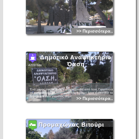
>> Περισσότερα...
Δημοτικό Αναψηκτήριο
Όαση
4209 hits
Ένα μέρος της τάφρου είχε μεταβληθεί από τους Γερμανούς
σε κινηματογράφο, που μετά τον πόλεμο έγινε ιδιοκτησία του
Δήμου και είναι γνωστός σήμερα με το όνομα “Οασις”.
>> Περισσότερα...
Προμαχώνας Βιτούρι
4182 hits