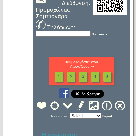
Διεύθυνση:
Προμαχώνας
Σαμπιονάρα
Τηλέφωνο:
Προτείνετε
Βαθμολογήστε: Στοά
Μέσος Όρος: --
1
2
3
4
5
Αναφορά ως:
Report
Η γνώμη σας