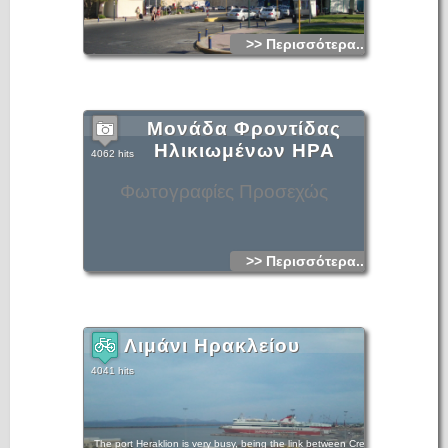
>> Περισσότερα...
Μονάδα Φροντίδας
Ηλικιωμένων ΗΡΑ
4062 hits
Φωτογραφίες Προσεχώς
>> Περισσότερα...
Λιμάνι Ηρακλείου
4041 hits
The port Heraklion is very busy, being the link between Crete