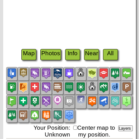
Map
Photos
Info
Near
All
Your Position:
Center map to
Unknown
my position.