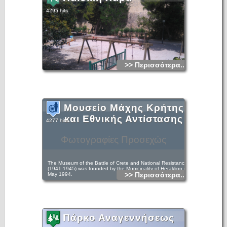
4295 hits
>> Περισσότερα...
Μουσείο Μάχης Κρήτης
και Εθνικής Αντίστασης
4277 hits
Φωτογραφίες Προσεχώς
The Museum of the Battle of Crete and National Resistance
(1941-1945) was founded by the Municipality of Heraklion in
>> Περισσότερα...
May 1994.
Πάρκο Αναγεννήσεως