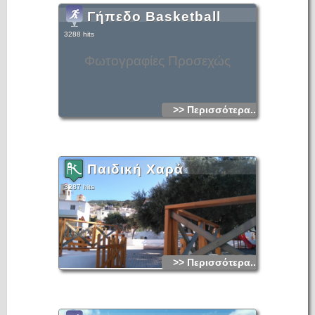
Γήπεδο Basketball
3288 hits
Φωτογραφίες Προσεχώς
>> Περισσότερα...
Παιδική Χαρά
3287 hits
>> Περισσότερα...