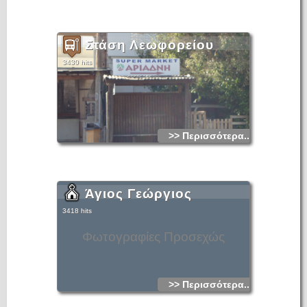
Στάση Λεωφορείου
3430 hits
>> Περισσότερα...
Άγιος Γεώργιος
3418 hits
Φωτογραφίες Προσεχώς
>> Περισσότερα...