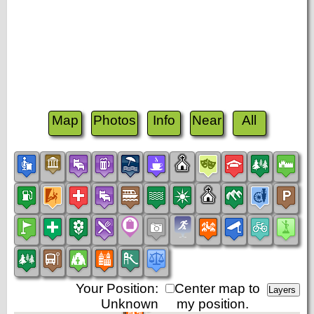
Map
Photos
Info
Near
All
Your Position:
Center map to
Unknown
my position.