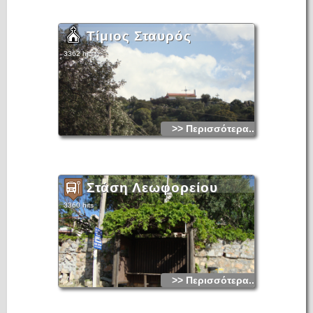
Τίμιος Σταυρός
3362 hits
>> Περισσότερα...
Στάση Λεωφορείου
3360 hits
>> Περισσότερα...