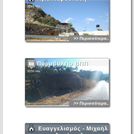
3261 hits
>> Περισσότερα...
Πυροβολείο ΒΠΠ
3250 hits
>> Περισσότερα...
Ευαγγελισμός - Μιχαήλ