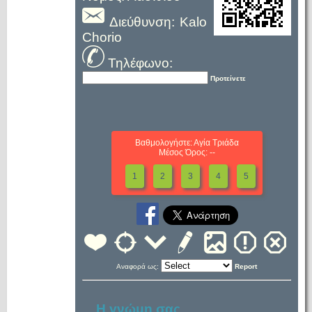
Διεύθυνση: Kalo
Chorio
Τηλέφωνο:
Προτείνετε
Βαθμολογήστε: Αγία Τριάδα
Μέσος Όρος: --
1
2
3
4
5
Αναφορά ως:
Report
Η γνώμη σας