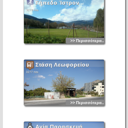
Γήπεδο Ίστρον
3278 hits
>> Περισσότερα...
Στάση Λεωφορείου
3277 hits
>> Περισσότερα...
Αγία Παρασκευή