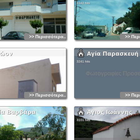
3343 hits
>> Περισσότερα...
>> Περ
ώον
Αγία Παρασκευή
3241 hits
Φωτογραφίες Προσ
>> Περισσότερα...
>> Περ
ία Βαρβάρα
Άγιος Ιωάννης
3101 hits