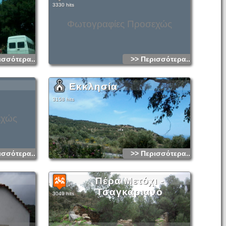
3330 hits
Φωτογραφίες Προσεχώς
ισσότερα...
>> Περισσότερα...
Εκκλησία
3158 hits
εχώς
ισσότερα...
>> Περισσότερα...
Πέρα Μετόχι -
Τσαγκαριανό
3049 hits