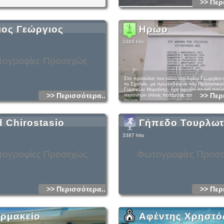
>> Περ
ιος Γεώργιος
Ηρώο
3484 hits
ογραφίες Προσεχώς
Στο προαύλιο του ναού του Αγίου Γεωργίου
το Σχολείο, με πρωτοβουλία του Πολιτιστικο
Γυναικών Μυρσίνης, έχει υψωθεί σεμνό ηρώ
>> Περισσότερα...
>> Περ
πεσόντων στους πολέμους του πρώτου μισο
αιώνα.
d Chirostasio
Γήπεδο Τουρλωτ
3387 hits
ογραφίες Προσεχώς
Φωτογραφίες Προσ
>> Περισσότερα...
>> Περ
ρμακείο
Αφέντης Χρηστό