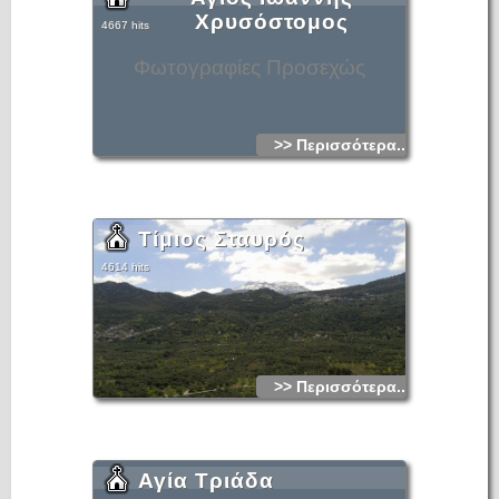
Χρυσόστομος
4667 hits
Φωτογραφίες Προσεχώς
>> Περισσότερα...
Τίμιος Σταυρός
4614 hits
>> Περισσότερα...
Αγία Τριάδα