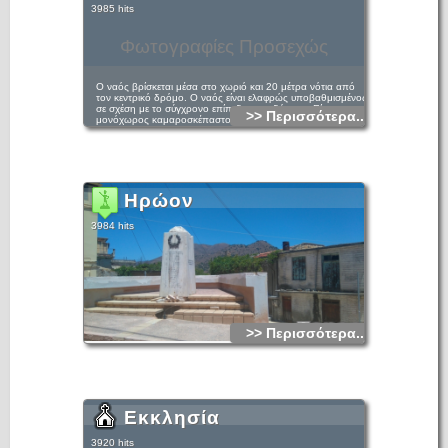
3985 hits
Φωτογραφίες Προσεχώς
Ο ναός βρίσκεται μέσα στο χωριό και 20 μέτρα νότια από
τον κεντρικό δρόμο. Ο ναός είναι ελαφρώς υποβαθμισμένος
σε σχέση με το σύγχρονο επίπεδο του εδάφους. Είναι
>> Περισσότερα...
μονόχωρος καμαροσκέπαστος, με βόρεια είσοδο και φέρει
κτητορική επιγραφή με χρονολογία 1580. Η επιγραφή
αναφέρει: «ΑΦΠ (1580) ΗΚΟΔΟΜΗΘΗ Ο ΘΕΙΟΣ ΚΑΙ
ΠΑΝΣΕΠΤΟΣ ΝΑΟΣ ΤΗΣ ΟΜΟΟΥΣΙΟΥ ΤΡΙΑΔΟΣ ΔΙ
ΕΞΟΔΟΥ ΚΑΙ ΚΟΠΟΥ ΜΑΝΟΥΗΛ ΚΑΒΑΛΟΥ ΠΟΤΕ
ΓΕΩΡΓΙΟΥ ΚΑΙ ΚΟΣΤΑ ΑΞΑΔΕΡΦΟΥ ΑΥΤΟΥ ΚΑΙ ΜΙΧΑΗΛ
ΙΕΡΕΩΣ ΙΩΣ ΜΑΝΟΥΗΛ ΤΟΥ ΑΝΩΘΕ».
Ηρώον
3984 hits
>> Περισσότερα...
Εκκλησία
3920 hits