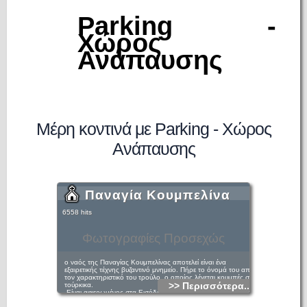
Parking -
Χώρος
Ανάπαυσης
Μέρη κοντινά με Parking - Χώρος
Ανάπαυσης
Παναγία Κουμπελίνα
6558 hits
Φωτογραφίες Προσεχώς
ο ναός της Παναγίας Κουμπελίνας αποτελεί είναι ένα
εξαιρετικής τέχνης βυζαντινό μνημείο. Πήρε το όνομά του από
τον χαρακτηριστικό του τρούλο, ο οποίος λέγεται κουμπές στα
>> Περισσότερα...
τούρκικα.
Είναι αφιερωμένος στα Εισόδια της Θεοτόκου και εορτάζεται
στις 21 Νοεμβρίου. Σύμφωνα με μαρτυρίες κατοίκων πολλοί «