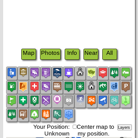
Map
Photos
Info
Near
All
Your Position:
Center map to
Unknown
my position.