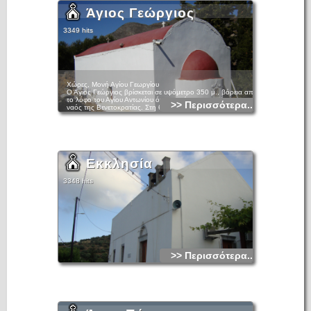
Άγιος Γεώργιος
3349 hits
Χώρες, Μονή Αγίου Γεωργίου
Ο Άγιος Γεώργιος βρίσκεται σε υψόμετρο 350 μ., βόρεια από
το λόφο του Αγίου Αντωνίου όπου υψώνεται ο ομώνυμος
>> Περισσότερα...
ναός της Βενετοκρατίας. Στη θέση αυτή, με τη θαμνώδη
βλάστηση και τα ελαιόδενδρα, βόρεια της ελληνιστικής
πόλης Δρήρου, τοποθετείται το μετόχι Χώρες της
Βενετοκρατίας.
Ο ναός είναι μονόχωρος καμαροσκέπαστος. Η είσοδος
ανοίγεται στη βόρεια όψη η οποία είναι στραμμένη προς τον
κάμπο της Φουρνής και έχει απλό ημικυκλικό ανακουφιστικό
Εκκλησία
τόξο, το οποίο περικλείεται σε ορθογώνιο πλαίσιο και
στέφεται από εξέχον οριζόντιο γείσο. Το δίλοβο αγιοθύριδο
της κόγχης του ιερού περιτρέχεται από ανάγλυφη, φυτική
3348 hits
κυρίως, διακόσμηση.
Το σύνολο ερειπίων και δομών που εντοπίζονται νοτιοδυτικά
του ναού, καθώς και η δεξαμενή συλλογής ομβρίων υδάτων
στα βορειοανατολικά του ιερού, πιθανόν να ανήκουν στο
μετόχι Χώρες ή το μοναστηριακό συγκρότημα του Αγίου
Γεωργίου.
Το μοναστήρι του Αγίου Γεωργίου που ταυτίζεται με το
συγκεκριμένο μνημείο αναφέρεται σε έγγραφο του 1632, όταν
χωράφια στις Χώρες και το μοναστήρι υποθηκεύονται στο
Αρέτι για κάποιο χρέος.
>> Περισσότερα...