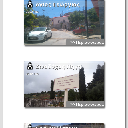
Άγιος Γεώργιος
3555 hits
>> Περισσότερα...
Ζωοδόχος Πηγή
3539 hits
>> Περισσότερα...