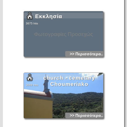
Εκκλησία
3675 hits
Φωτογραφίες Προσεχώς
>> Περισσότερα...
church - cemetary
Choumeriako
3669 hits
>> Περισσότερα...