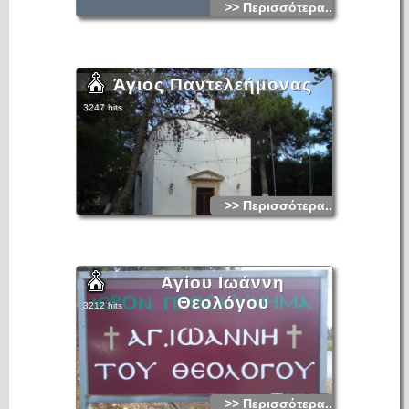
>> Περισσότερα...
Άγιος Παντελεήμονας
3247 hits
>> Περισσότερα...
Αγίου Ιωάννη
Θεολόγου
3212 hits
>> Περισσότερα...