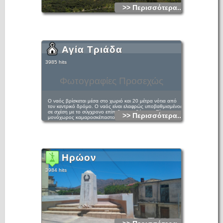
>> Περισσότερα...
Αγία Τριάδα
3985 hits
Φωτογραφίες Προσεχώς
Ο ναός βρίσκεται μέσα στο χωριό και 20 μέτρα νότια από
τον κεντρικό δρόμο. Ο ναός είναι ελαφρώς υποβαθμισμένος
σε σχέση με το σύγχρονο επίπεδο του εδάφους. Είναι
>> Περισσότερα...
μονόχωρος καμαροσκέπαστος, με βόρεια είσοδο και φέρει
κτητορική επιγραφή με χρονολογία 1580. Η επιγραφή
αναφέρει: «ΑΦΠ (1580) ΗΚΟΔΟΜΗΘΗ Ο ΘΕΙΟΣ ΚΑΙ
ΠΑΝΣΕΠΤΟΣ ΝΑΟΣ ΤΗΣ ΟΜΟΟΥΣΙΟΥ ΤΡΙΑΔΟΣ ΔΙ
ΕΞΟΔΟΥ ΚΑΙ ΚΟΠΟΥ ΜΑΝΟΥΗΛ ΚΑΒΑΛΟΥ ΠΟΤΕ
ΓΕΩΡΓΙΟΥ ΚΑΙ ΚΟΣΤΑ ΑΞΑΔΕΡΦΟΥ ΑΥΤΟΥ ΚΑΙ ΜΙΧΑΗΛ
ΙΕΡΕΩΣ ΙΩΣ ΜΑΝΟΥΗΛ ΤΟΥ ΑΝΩΘΕ».
Ηρώον
3984 hits