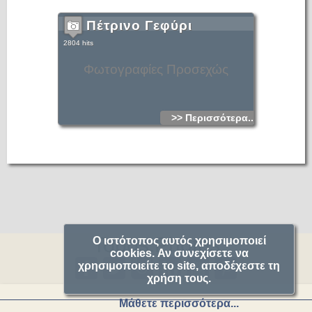
Πέτρινο Γεφύρι
2804 hits
Φωτογραφίες Προσεχώς
>> Περισσότερα...
Topos.Photos
Ο ιστότοπος αυτός χρησιμοποιεί
cookies. Αν συνεχίσετε να
χρησιμοποιείτε το site, αποδέχεστε τη
χρήση τους.
Μάθετε περισσότερα...