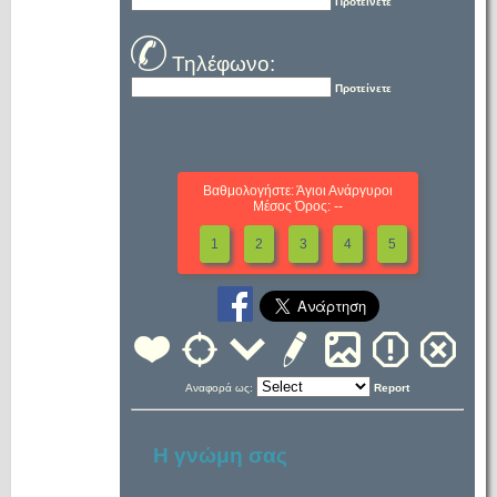
Προτείνετε
Τηλέφωνο:
Προτείνετε
Βαθμολογήστε: Άγιοι Ανάργυροι
Μέσος Όρος: --
1
2
3
4
5
Αναφορά ως:
Report
Η γνώμη σας