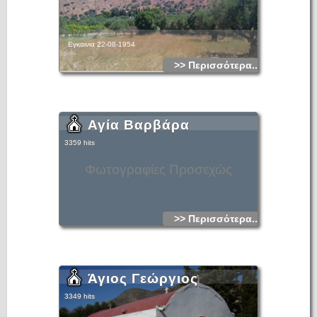
Εγκαινια 22-08-1954
>> Περισσότερα...
Αγία Βαρβάρα
3359 hits
Φωτογραφίες Προσεχώς
>> Περισσότερα...
Άγιος Γεώργιος
3349 hits