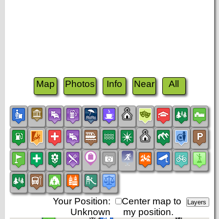
Map
Photos
Info
Near
All
Your Position:
Center map to
Unknown
my position.