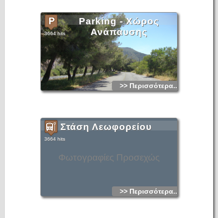
Parking - Χώρος
Ανάπαυσης
3664 hits
>> Περισσότερα...
Στάση Λεωφορείου
3664 hits
Φωτογραφίες Προσεχώς
>> Περισσότερα...