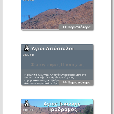
>> Περισσότερα...
Άγιοι Απόστολοι
3430 hits
Φωτογραφίες Προσεχώς
Η εκκλησία των Αγίων Αποστόλων βρίσκεται μέσα στο
Καστέλι Φουρνής. Ο ναός είναι μονόχωρος
καμαροσκέπαστος με οξυκόρυφη καμάρα, μακρόστενος με
>> Περισσότερα...
διαστάσεις περίπου 4μ.x10μ. , η είσοδος βρίσκεται δυτικά.
Φέρει παλαιές εικόνες στο τέμπλο. Ο ναός κοσμείται με
τοιχογραφίες, μεταξύ αλλών, απεικονίζονται σε αυτόν η
Σταύρωση και η Αποκαθήλωση (Gerola-Λασσιθιωτάκης, 83,
αριθμός 555).
Αγιος Ιωαννης
Προδρομος
3403 hits